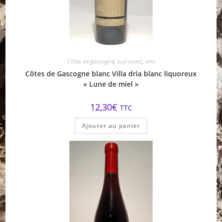
Côtes de gascogne
,
sud-ouest
,
vins
Côtes de Gascogne blanc Villa dria blanc liquoreux
« Lune de miel »
12,30
€
TTC
Ajouter au panier