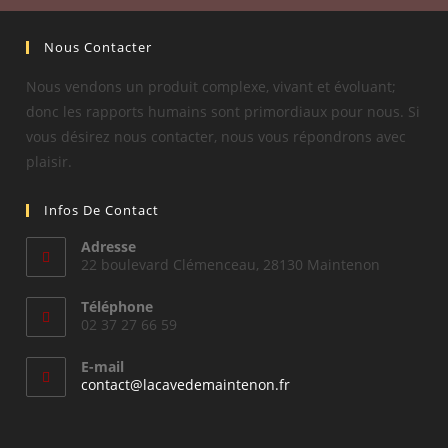
Nous Contacter
Nous vendons un produit complexe, vivant et évoluant;
donc les rapports humains sont primordiaux pour nous. Si
vous désirez nous contacter, nous vous répondrons avec
plaisir.
Infos De Contact
Adresse
22 boulevard Clémenceau, 28130 Maintenon
Téléphone
02 37 27 66 59
E-mail
S’ouvre
contact@lacavedemaintenon.fr
dans
votre
application