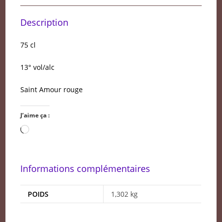
Description
75 cl
13° vol/alc
Saint Amour rouge
J’aime ça :
Chargement…
Informations complémentaires
POIDS
1,302 kg