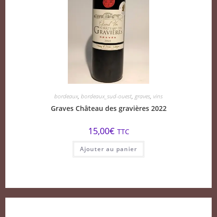
bordeaux
,
bordeaux_sud-ouest
,
graves
,
vins
Graves Château des gravières 2022
15,00
€
TTC
Ajouter au panier