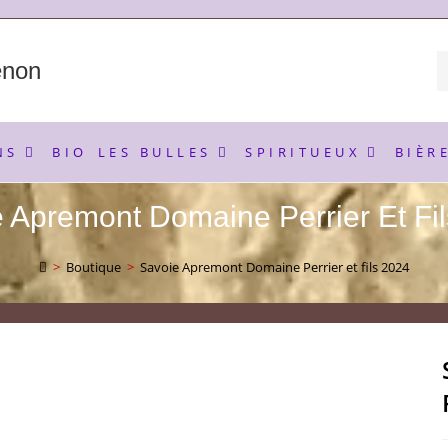
enon
NS
BIO
LES BULLES
SPIRITUEUX
BIÈR
 Apremont Domaine Perrier Et Fi
>
Boutique
>
Savoie Apremont Domaine Perrier et fils 2024