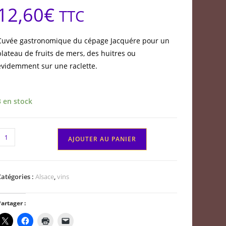
12,60
€
TTC
Cuvée gastronomique du cépage Jacquére pour un
plateau de fruits de mers, des huitres ou
évidemment sur une raclette.
3 en stock
quantité
AJOUTER AU PANIER
de
Savoie
Apremont
Catégories :
Alsace
,
vins
Domaine
errier
artager :
t
ils