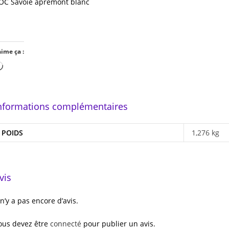
OC Savoie apremont blanc
aime ça :
Chargement…
nformations complémentaires
POIDS
1,276 kg
vis
l n’y a pas encore d’avis.
ous devez être
connecté
pour publier un avis.