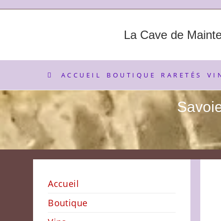
Skip
to
content
La Cave de Maint
ACCUEIL
BOUTIQUE
RARETÉS
VI
Savoie
Accueil
Boutique