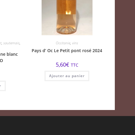
t
,
sauternais
,
Occitanie
,
vins
Pays d’ Oc Le Petit pont rosé 2024
nne blanc
IO
5,60
€
TTC
Ajouter au panier
r