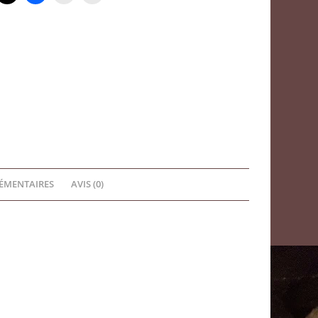
2024
ÉMENTAIRES
AVIS (0)