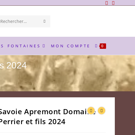
ENVOYER
Rechercher
LA
sur
RECHERCHE
ce
ES
FONTAINES
MON COMPTE
0
site
ls 2024
Savoie Apremont Domaine
Perrier et fils 2024