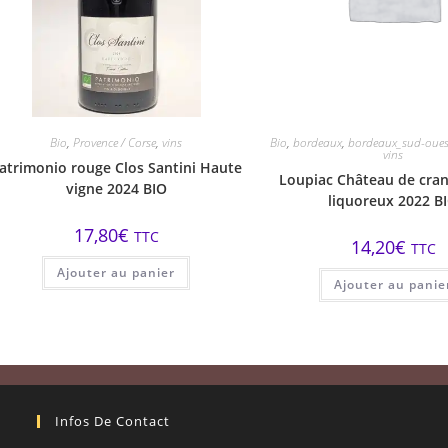
Bio
,
Provence / Corse
,
vins
Bio
,
bordeaux
,
bordeaux_sud-oues
vins
atrimonio rouge Clos Santini Haute
Loupiac Château de cra
vigne 2024 BIO
liquoreux 2022 B
17,80
€
TTC
14,20
€
TTC
Ajouter au panier
Ajouter au panie
Infos De Contact