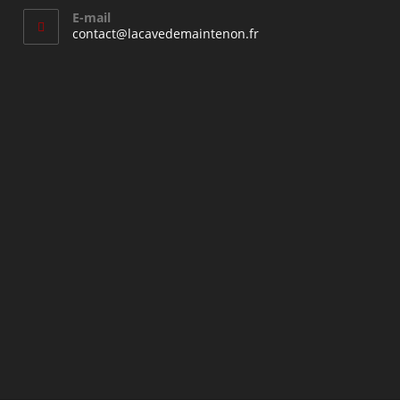
E-mail
S’ouvre
contact@lacavedemaintenon.fr
dans
votre
application