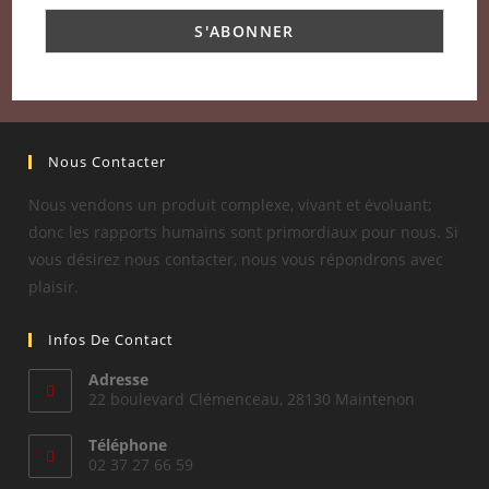
Nous Contacter
Nous vendons un produit complexe, vivant et évoluant;
donc les rapports humains sont primordiaux pour nous. Si
vous désirez nous contacter, nous vous répondrons avec
plaisir.
Infos De Contact
Adresse
22 boulevard Clémenceau, 28130 Maintenon
Téléphone
02 37 27 66 59