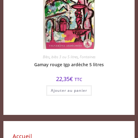
Bibs
,
bibs 3 ou 5 litres
,
Fontaines
Gamay rouge Igp ardèche 5 litres
22,35
€
TTC
Ajouter au panier
Accueil