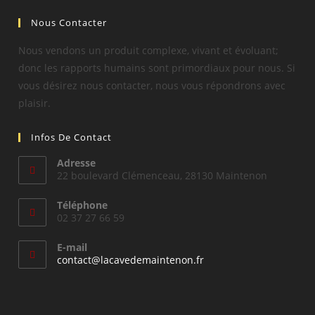
Nous Contacter
Nous vendons un produit complexe, vivant et évoluant;
donc les rapports humains sont primordiaux pour nous. Si
vous désirez nous contacter, nous vous répondrons avec
plaisir.
Infos De Contact
Adresse
22 boulevard Clémenceau, 28130 Maintenon
Téléphone
02 37 27 66 59
E-mail
S’ouvre
contact@lacavedemaintenon.fr
dans
votre
application