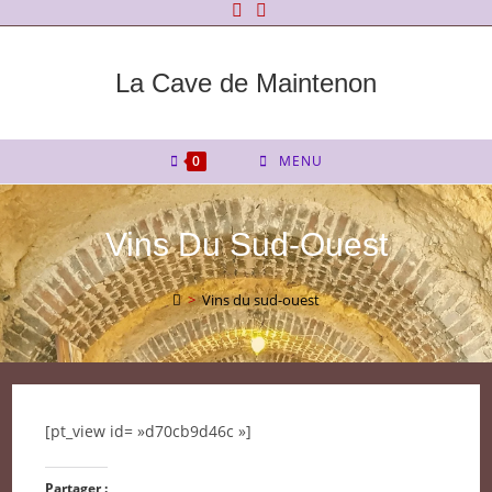
Skip
to
content
La Cave de Maintenon
0
MENU
Vins Du Sud-Ouest
>
Vins du sud-ouest
[pt_view id= »d70cb9d46c »]
Partager :