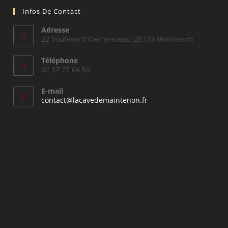
Infos De Contact
Adresse
22 boulevard Clémenceau, 28130 Maintenon
Téléphone
02 37 27 66 59
E-mail
S’ouvre
contact@lacavedemaintenon.fr
dans
votre
application