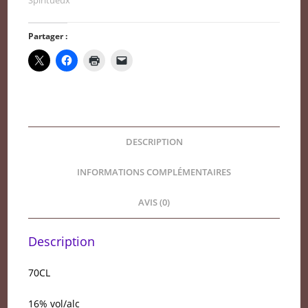
Louis
Roque
Partager :
DESCRIPTION
INFORMATIONS COMPLÉMENTAIRES
AVIS (0)
Description
70CL
16% vol/alc