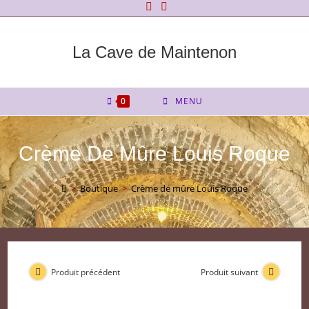
Skip
to
content
La Cave de Maintenon
0
MENU
Crème De Mûre Louis Roque
>
Boutique
>
Crème de mûre Louis Roque
Produit précédent
Produit suivant