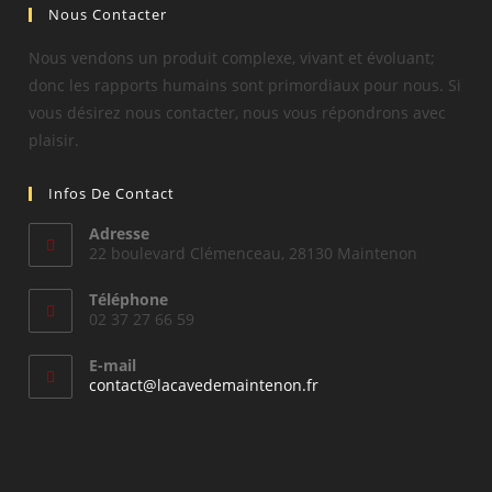
Nous Contacter
Nous vendons un produit complexe, vivant et évoluant;
donc les rapports humains sont primordiaux pour nous. Si
vous désirez nous contacter, nous vous répondrons avec
plaisir.
Infos De Contact
Adresse
22 boulevard Clémenceau, 28130 Maintenon
Téléphone
02 37 27 66 59
E-mail
S’ouvre
contact@lacavedemaintenon.fr
dans
votre
application