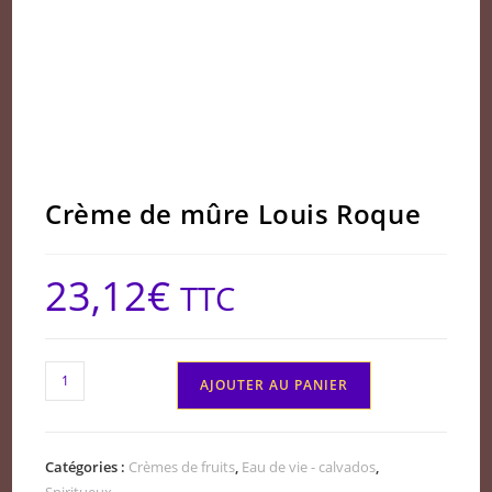
Crème de mûre Louis Roque
23,12
€
TTC
quantité
AJOUTER AU PANIER
de
Crème
de
Catégories :
Crèmes de fruits
,
Eau de vie - calvados
,
mûre
Spiritueux