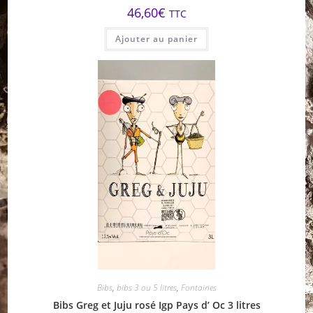
46,60
€
TTC
Ajouter au panier
Bibs
,
bibs 3 ou 5 litres
,
Fontaines
Bibs Greg et Juju rosé Igp Pays d’ Oc 3 litres