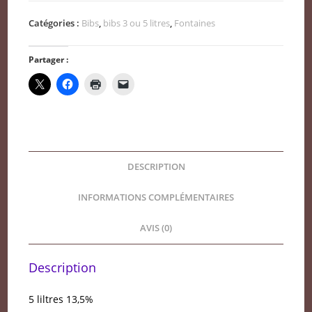
Jardin
Catégories :
Bibs
,
bibs 3 ou 5 litres
,
Fontaines
de
Malepère
Partager :
rouge
5
litres
DESCRIPTION
INFORMATIONS COMPLÉMENTAIRES
AVIS (0)
Description
5 liltres 13,5%