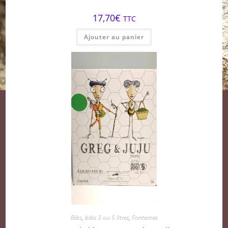
17,70
€
TTC
Ajouter au panier
Bibs
,
bibs 3 ou 5 litres
,
Fontaines