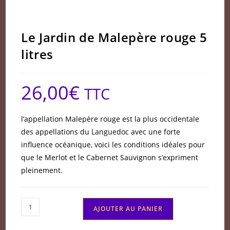
Le Jardin de Malepère rouge 5
litres
26,00
€
TTC
l’appellation Malepère rouge est la plus occidentale
des appellations du Languedoc avec une forte
influence océanique, voici les conditions idéales pour
que le Merlot et le Cabernet Sauvignon s’expriment
pleinement.
quantité
AJOUTER AU PANIER
de
Le