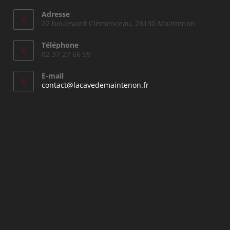
Adresse
22 boulevard Clémenceau, 28130 Maintenon
Téléphone
02 37 27 66 59
E-mail
S’ouvre
contact@lacavedemaintenon.fr
dans
votre
application