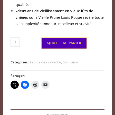
qualité.
–
deux ans de vieillissement en vieux fûts de
chênes
ou la Vieille Prune Louis Roque révèle toute
sa complexité : rondeur, moelleux et suavité
quantité
AJOUTER AU PANIER
de
La
vieille
Catégories :
Eau de vie - calvados
,
Spiritueux
prune
Réserve
Partager :
Louis
Roque
de
Souillac