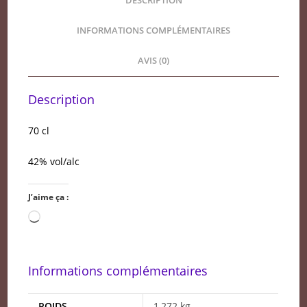
DESCRIPTION
INFORMATIONS COMPLÉMENTAIRES
AVIS (0)
Description
70 cl
42% vol/alc
J’aime ça :
Chargement…
Informations complémentaires
POIDS
1,272 kg