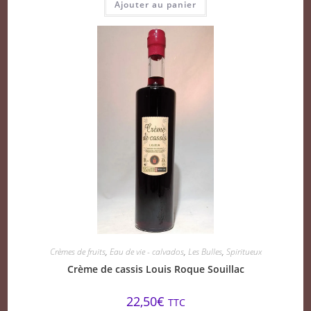
Ajouter au panier
Crèmes de fruits
,
Eau de vie - calvados
,
Les Bulles
,
Spiritueux
Crème de cassis Louis Roque Souillac
22,50
€
TTC