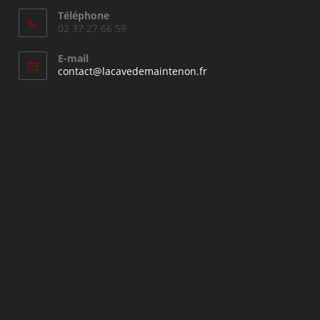
Téléphone
02 37 27 66 59
E-mail
S’ouvre
contact@lacavedemaintenon.fr
dans
votre
application