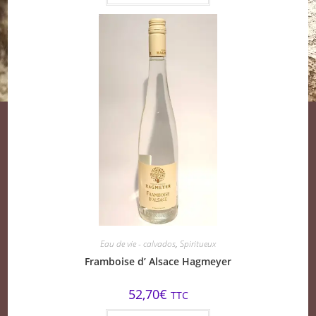
Eau de vie - calvados
,
Spiritueux
Framboise d’ Alsace Hagmeyer
52,70
€
TTC