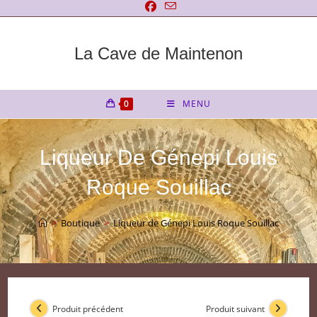
Skip
to
content
La Cave de Maintenon
0
MENU
Liqueur De Génepi Louis
Roque Souillac
>
Boutique
>
Liqueur de Génepi Louis Roque Souillac
Produit précédent
Produit suivant