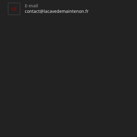
E-mail
S’ouvre
contact@lacavedemaintenon.fr
dans
votre
application