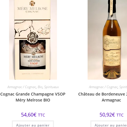
Armagnac / Cognac
,
Bio
,
Spiritueux
Armagnac / Cognac
,
Spiri
Cognac Grande Champagne VSOP
Château de Bordeneuve 
Méry Melrose BIO
Armagnac
54,60
€
50,92
€
TTC
TTC
Ajouter au panier
Ajouter au panie