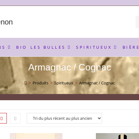
enon
NS
BIO
LES BULLES
SPIRITUEUX
BIÈR
Armagnac / Cognac
>
Produits
>
Spiritueux
>
Armagnac / Cognac