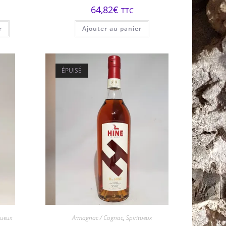
64,82
€
TTC
r
Ajouter au panier
ÉPUISÉ
tueux
Armagnac / Cognac
,
Spiritueux