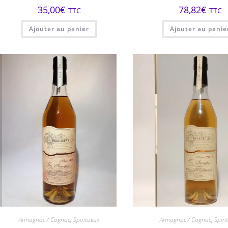
35,00
€
78,82
€
TTC
TTC
Ajouter au panier
Ajouter au panie
Armagnac / Cognac
,
Spiritueux
Armagnac / Cognac
,
Spiri