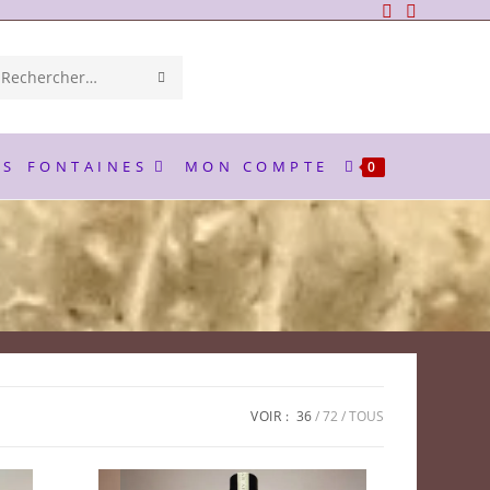
ENVOYER
Rechercher
LA
sur
RECHERCHE
ce
ES
FONTAINES
MON COMPTE
0
site
VOIR :
36
72
TOUS