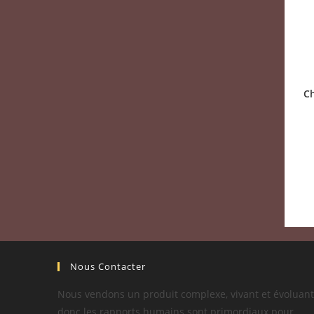
C
Nous Contacter
Nous vendons un produit complexe, vivant et évoluant
donc les rapports humains sont primordiaux pour