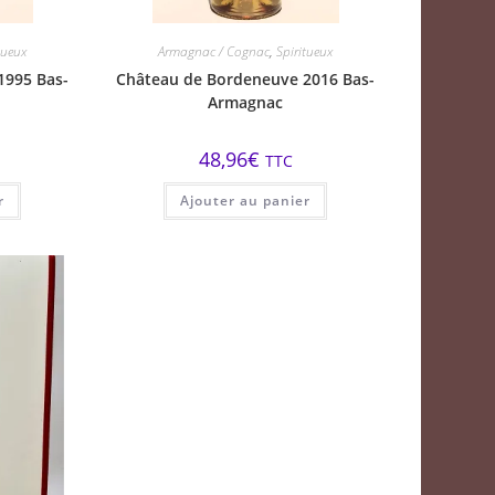
tueux
Armagnac / Cognac
,
Spiritueux
1995 Bas-
Château de Bordeneuve 2016 Bas-
Armagnac
48,96
€
TTC
r
Ajouter au panier