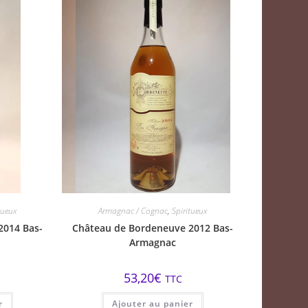
tueux
Armagnac / Cognac
,
Spiritueux
2014 Bas-
Château de Bordeneuve 2012 Bas-
Armagnac
53,20
€
TTC
r
Ajouter au panier