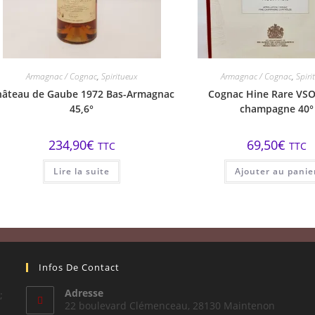
Armagnac / Cognac
,
Spiritueux
Armagnac / Cognac
,
Spiri
hâteau de Gaube 1972 Bas-Armagnac
Cognac Hine Rare VSO
45,6°
champagne 40°
234,90
€
69,50
€
TTC
TTC
Lire la suite
Ajouter au panie
Infos De Contact
Adresse
;
22 boulevard Clémenceau, 28130 Maintenon