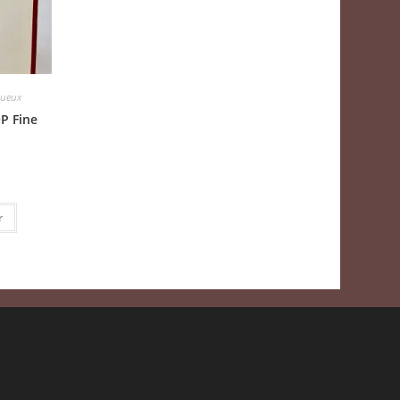
tueux
P Fine
r