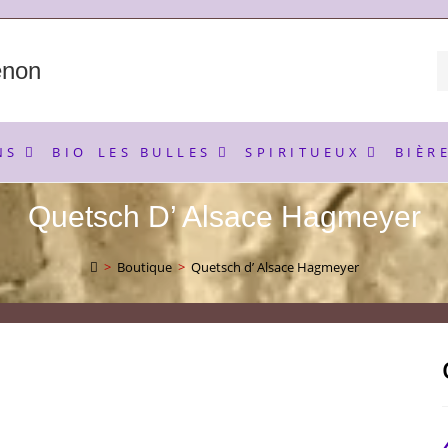
enon
NS
BIO
LES BULLES
SPIRITUEUX
BIÈR
Quetsch D’ Alsace Hagmeyer
>
Boutique
>
Quetsch d’ Alsace Hagmeyer