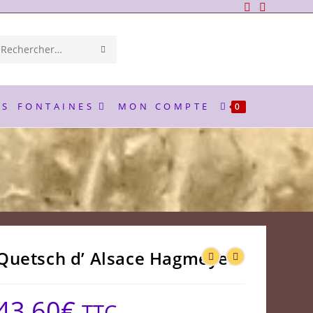
ENVOYER
Rechercher
LA
sur
RECHERCHE
ce
ES
FONTAINES
MON COMPTE
0
site
Quetsch d’ Alsace Hagmeyer
43,60
€
TTC