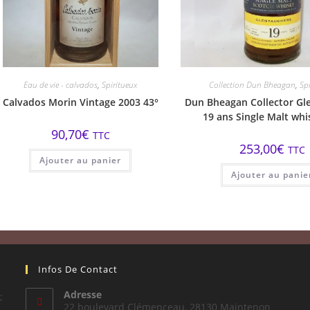
Eau de vie - calvados
,
Spiritueux
Collection Dun Bheagan
,
Sp
Calvados Morin Vintage 2003 43°
Dun Bheagan Collector Gl
19 ans Single Malt whi
90,70
€
TTC
253,00
€
TTC
Ajouter au panier
Ajouter au panie
Infos De Contact
Adresse
;
22 boulevard Clémenceau, 28130 Maintenon