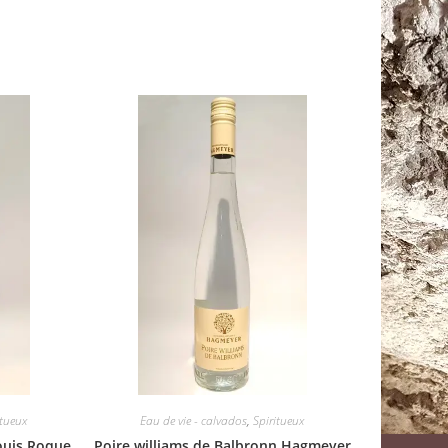
itueux
Eau de vie - calvados
,
Spiritueux
Louis Roque
Poire williams de Balbronn Hagmeyer