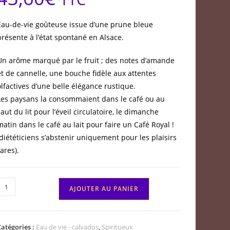
Eau-de-vie goûteuse issue d’une prune bleue
présente à l’état spontané en Alsace.
Un arôme marqué par le fruit ; des notes d’amande
et de cannelle, une bouche fidèle aux attentes
olfactives d’une belle élégance rustique.
Les paysans la consommaient dans le café ou au
saut du lit pour l’éveil circulatoire, le dimanche
matin dans le café au lait pour faire un Café Royal !
(diététiciens s’abstenir uniquement pour les plaisirs
rares).
quantité
AJOUTER AU PANIER
de
Quetsch
'
Catégories :
Eau de vie - calvados
,
Spiritueux