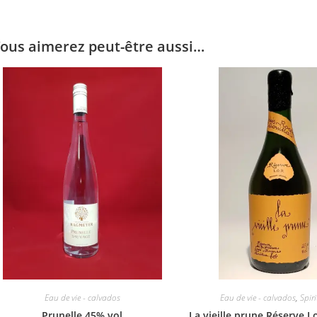
ous aimerez peut-être aussi…
Eau de vie - calvados
Eau de vie - calvados
,
Spir
Prunelle 45% vol
La vieille prune Réserve 