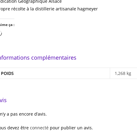
ndication Géographique Alsace
ropre récolte à la distillerie artisanale hagmeyer
aime ça :
Chargement…
nformations complémentaires
POIDS
1,268 kg
vis
l n’y a pas encore d’avis.
ous devez être
connecté
pour publier un avis.