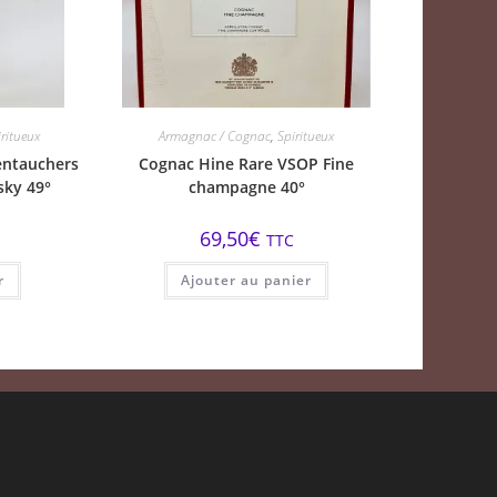
iritueux
Armagnac / Cognac
,
Spiritueux
entauchers
Cognac Hine Rare VSOP Fine
sky 49°
champagne 40°
69,50
€
TTC
r
Ajouter au panier