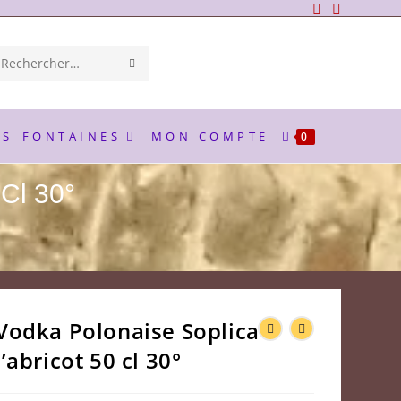
ENVOYER
Rechercher
LA
sur
RECHERCHE
ce
ES
FONTAINES
MON COMPTE
0
site
 Cl 30°
Vodka Polonaise Soplica à
l’abricot 50 cl 30°