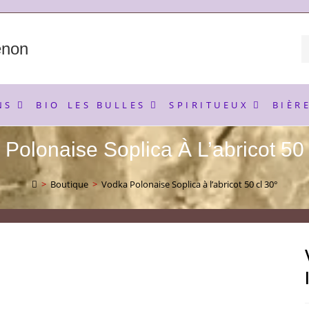
enon
NS
BIO
LES BULLES
SPIRITUEUX
BIÈR
Polonaise Soplica À L’abricot 50
>
Boutique
>
Vodka Polonaise Soplica à l’abricot 50 cl 30°