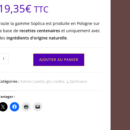
19,35
€
TTC
Toute la gamme Soplica est produite en Pologne sur
la base de
recettes centenaires
et uniquement avec
des
ingrédients d’origine naturelle
.
quantité
AJOUTER AU PANIER
de
Vodka
Polonaise
Catégories :
Autres ( pastis, gin, vodka...)
,
Spiritueux
oplica
à
artager :
'abricot
50
l
30°