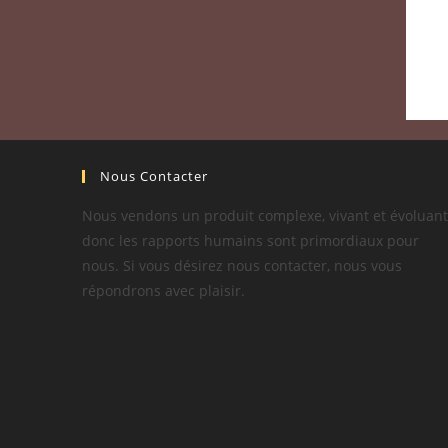
Nous Contacter
Nous vendons un produit complexe, vivant et évoluant
donc les rapports humains sont primordiaux pour
nous. Si vous désirez nous contacter, nous vous
répondrons avec plaisir.