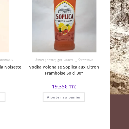
piritueux
Autres ( pastis, gin, vodka...)
,
Spiritueux
la Noisette
Vodka Polonaise Soplica aux Citron
Framboise 50 cl 30°
19,35
€
TTC
r
Ajouter au panier