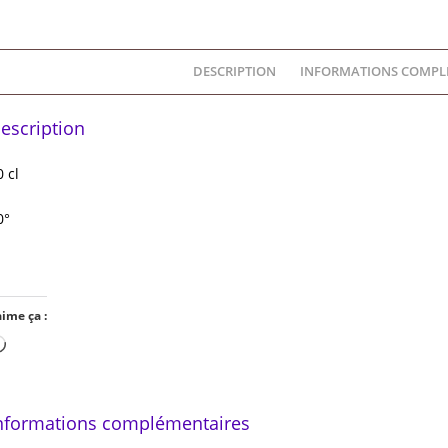
DESCRIPTION
INFORMATIONS COMPL
escription
0 cl
0°
aime ça :
Chargement…
nformations complémentaires