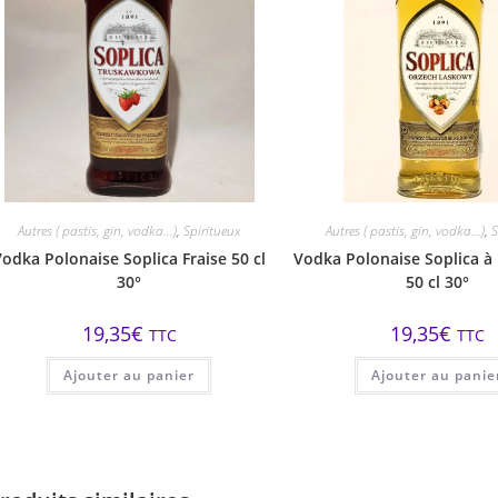
Autres ( pastis, gin, vodka...)
,
Spiritueux
Autres ( pastis, gin, vodka...)
,
S
Vodka Polonaise Soplica Fraise 50 cl
Vodka Polonaise Soplica à 
30°
50 cl 30°
19,35
€
19,35
€
TTC
TTC
Ajouter au panier
Ajouter au panie