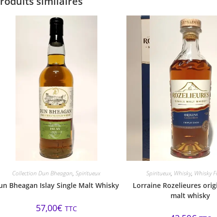
roduits similaires
Collection Dun Bheagan
,
Spiritueux
Spiritueux
,
Whisky
,
Whisky F
un Bheagan Islay Single Malt Whisky
Lorraine Rozelieures orig
malt whisky
57,00
€
TTC