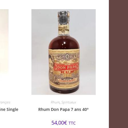
rançais
Rhum
,
Spiritueux
ine Single
Rhum Don Papa 7 ans 40°
54,00
€
TTC