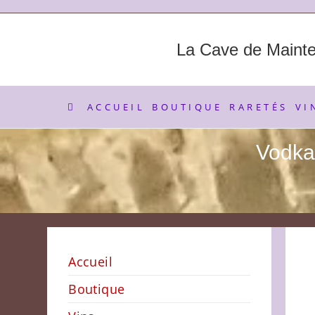
Skip
to
content
La Cave de Maint
ACCUEIL
BOUTIQUE
RARETÉS
VI
Vodka 
Accueil
Boutique