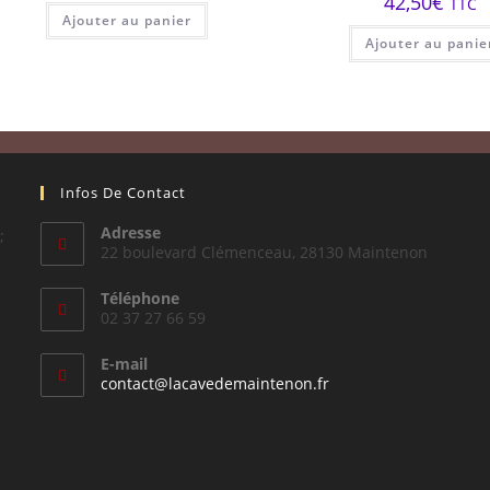
42,50
€
TTC
Ajouter au panier
Ajouter au panie
Infos De Contact
Adresse
;
22 boulevard Clémenceau, 28130 Maintenon
Téléphone
02 37 27 66 59
E-mail
S’ouvre
contact@lacavedemaintenon.fr
dans
votre
application