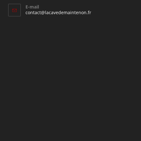
E-mail
S’ouvre
contact@lacavedemaintenon.fr
dans
votre
application