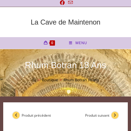
Skip
to
content
La Cave de Maintenon
0
MENU
Rhum Botran 18 Ans
>
Boutique
>
Rhum Botran 18 ans
Produit précédent
Produit suivant