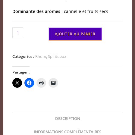
Dominante des arômes
: cannelle et fruits secs
quantité
AJOUTER AU PANIER
de
Rhum
Botran
Catégories :
Rhum
,
Spiritueux
18
ans
Partager :
DESCRIPTION
INFORMATIONS COMPLÉMENTAIRES