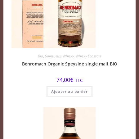
Bio
,
Spiritueux
,
Whisky
,
Whisky Ecossais
Benromach Organic Speyside single malt BIO
74,00
€
TTC
Ajouter au panier