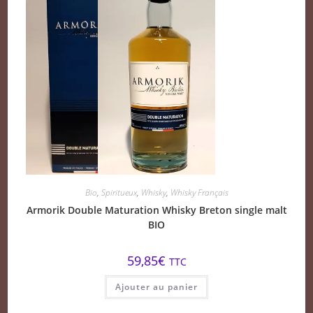
Bio
,
Spiritueux
,
Whisky
,
Whisky Français
Armorik Double Maturation Whisky Breton single malt
BIO
59,85
€
TTC
Ajouter au panier