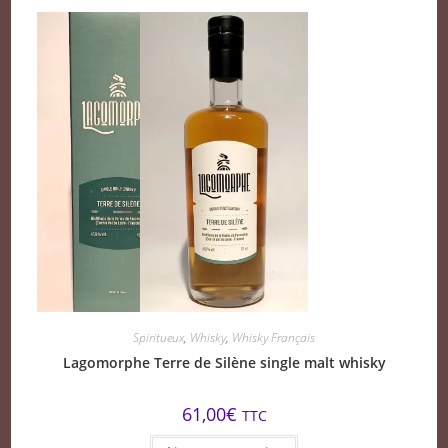
Spiritueux
,
Whisky
,
Whisky Français
Lagomorphe Terre de Silène single malt whisky
61,00
€
TTC