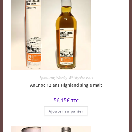
Spiritueux
,
Whisky
,
Whisky Ecossais
AnCnoc 12 ans Highland single malt
56,15
€
TTC
Ajouter au panier