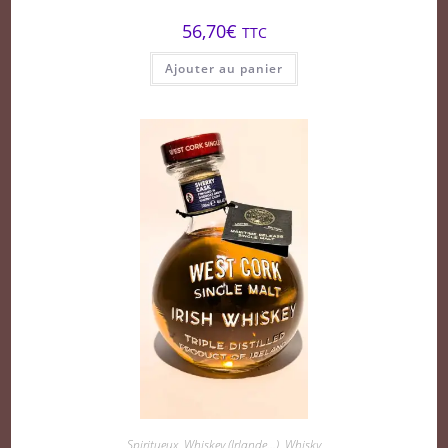
56,70
€
TTC
Ajouter au panier
Spiritueux
,
Whiskey (Irlande...)
,
Whisky