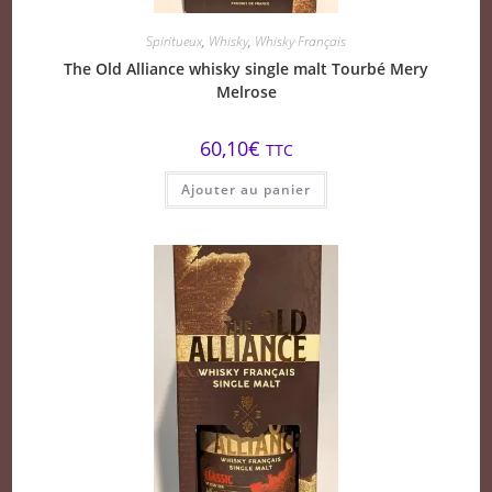
Spiritueux
,
Whisky
,
Whisky Français
The Old Alliance whisky single malt Tourbé Mery
Melrose
60,10
€
TTC
Ajouter au panier