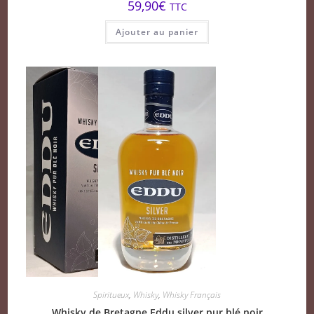
59,90
€
TTC
Ajouter au panier
Spiritueux
,
Whisky
,
Whisky Français
Whisky de Bretagne Eddu silver pur blé noir