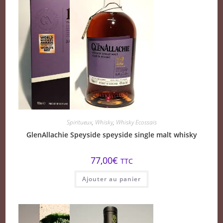
Spiritueux
,
Whisky
,
Whisky Ecossais
GlenAllachie Speyside speyside single malt whisky
77,00
€
TTC
Ajouter au panier