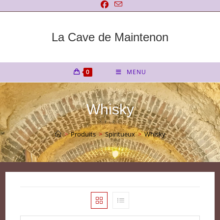
Skip
to
content
La Cave de Maintenon
0
MENU
Whisky
>
Produits
>
Spiritueux
>
Whisky