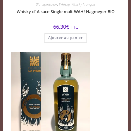
Bio
,
Spiritueux
,
Whisky
,
Whisky Français
Whisky d’ Alsace Single malt WAH! Hagmeyer BIO
66,30
€
TTC
Ajouter au panier