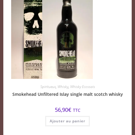
Spiritueux
,
Whisky
,
Whisky Ecossais
Smokehead Unfiltered Islay single malt scotch whisky
56,90
€
TTC
Ajouter au panier