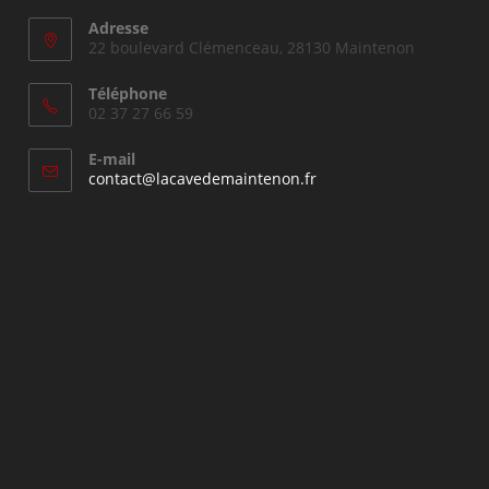
Adresse
22 boulevard Clémenceau, 28130 Maintenon
Téléphone
02 37 27 66 59
E-mail
S’ouvre
contact@lacavedemaintenon.fr
dans
votre
application