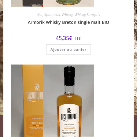
Bio
,
Spiritueux
,
Whisky
,
Whisky Français
Armorik Whisky Breton single malt BIO
45,35
€
TTC
Ajouter au panier