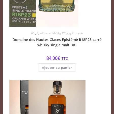
Bio
,
Spiritueux
,
Whisky
,
Whisky Français
Domaine des Hautes Glaces Epistémè R18P23 carré
whisky single malt BIO
84,00
€
TTC
Ajouter au panier