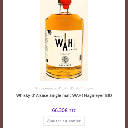
Bio
,
Spiritueux
,
Whisky
,
Whisky Français
Whisky d’ Alsace Single malt WAH! Hagmeyer BIO
66,30
€
TTC
Ajouter au panier