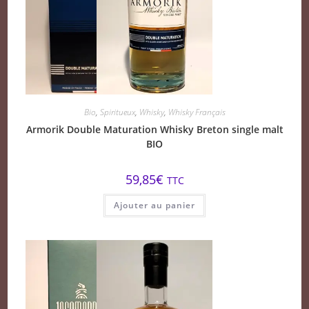
Bio
,
Spiritueux
,
Whisky
,
Whisky Français
Armorik Double Maturation Whisky Breton single malt
BIO
59,85
€
TTC
Ajouter au panier