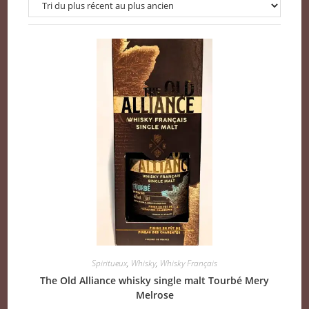
Spiritueux
,
Whisky
,
Whisky Français
The Old Alliance whisky single malt Tourbé Mery
Melrose