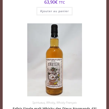
63,90
€
TTC
Ajouter au panier
Spiritueux
,
Whisky
,
Whisky Français
Fafnir Single malt Whisky des Dieux Normands 43°