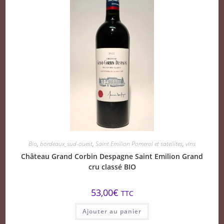
Bio
,
bordeaux_sud-ouest
,
Saint Emilion Pomerol et satellites
,
vins
Château Grand Corbin Despagne Saint Emilion Grand
cru classé BIO
53,00
€
TTC
Ajouter au panier