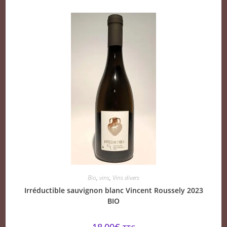
Bio
,
vins
,
Vins divers
Irréductible sauvignon blanc Vincent Roussely 2023
BIO
18,00
€