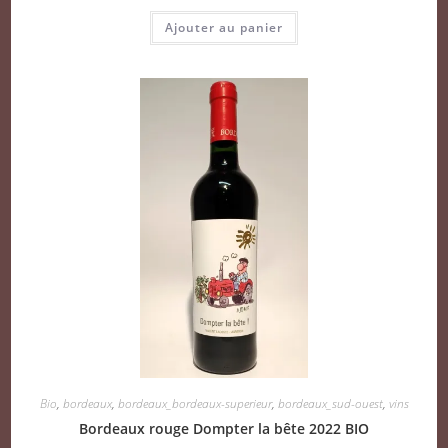
Ajouter au panier
Bio
,
bordeaux
,
bordeaux_bordeaux-superieur
,
bordeaux_sud-ouest
,
vins
Bordeaux rouge Dompter la bête 2022 BIO