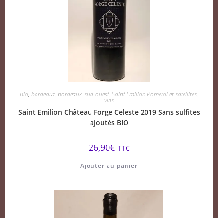
Bio
,
bordeaux
,
bordeaux_sud-ouest
,
Saint Emilion Pomerol et satellites
,
vins
Saint Emilion Château Forge Celeste 2019 Sans sulfites
ajoutés BIO
26,90
€
TTC
Ajouter au panier