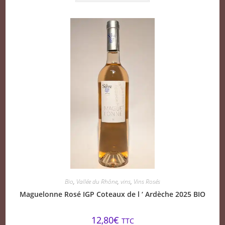
Bio
,
Vallée du Rhône
,
vins
,
Vins Rosés
Maguelonne Rosé IGP Coteaux de l ‘ Ardèche 2025 BIO
12,80
€
TTC