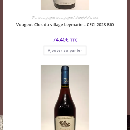
Bio
,
Bourgogne
,
Bourgogne / Beaujolais
,
vins
Vougeot Clos du village Leymarie – CECI 2023 BIO
74,40
€
TTC
Ajouter au panier