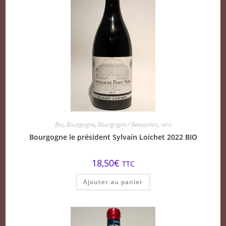
Bio
,
Bourgogne
,
Bourgogne / Beaujolais
,
vins
Bourgogne le président Sylvain Loichet 2022 BIO
18,50
€
TTC
Ajouter au panier