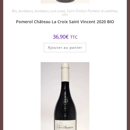
Bio
,
bordeaux
,
bordeaux_sud-ouest
,
Saint Emilion Pomerol et satellites
,
vins
Pomerol Château La Croix Saint Vincent 2020 BIO
36,90
€
TTC
Ajouter au panier