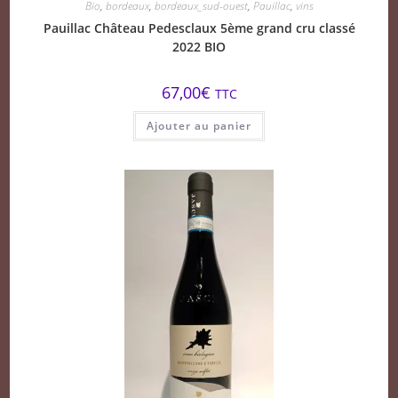
Bio
,
bordeaux
,
bordeaux_sud-ouest
,
Pauillac
,
vins
Pauillac Château Pedesclaux 5ème grand cru classé
2022 BIO
67,00
€
TTC
Ajouter au panier