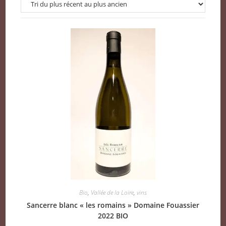
Bio
,
Vallée de la Loire
,
vins
Sancerre blanc « les romains » Domaine Fouassier
2022 BIO