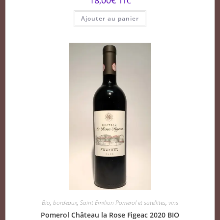
TTC
Ajouter au panier
Bio
,
bordeaux
,
Saint Emilion Pomerol et satellites
,
vins
Pomerol Château la Rose Figeac 2020 BIO