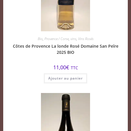
Bio
,
Provence / Corse
,
vins
,
Vins Rosés
Côtes de Provence La londe Rosé Domaine San Peïre
2025 BIO
11,00
€
TTC
Ajouter au panier