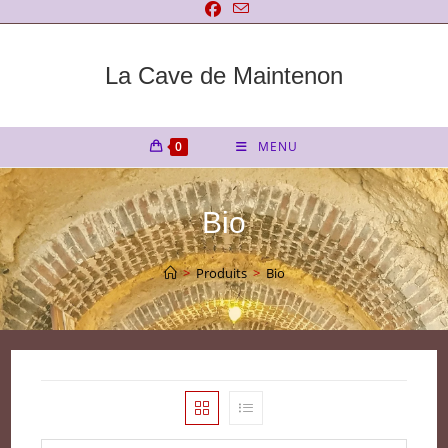
Skip
to
content
La Cave de Maintenon
0
MENU
Bio
>
Produits
>
Bio