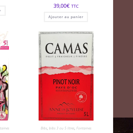
39,00
€
TTC
r
Ajouter au panier
taines
Bibs
,
bibs 3 ou 5 litres
,
Fontaines