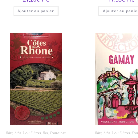
Ajouter au panier
Ajouter au panie
Bibs
,
bibs 3 ou 5 litres
,
Bio
,
Fontaines
Bibs
,
bibs 3 ou 5 litres
,
Fon