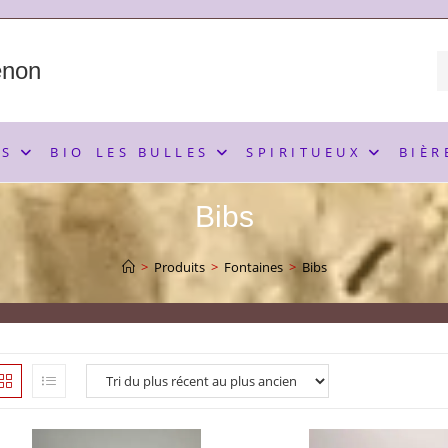
enon
NS
BIO
LES BULLES
SPIRITUEUX
BIÈR
Bibs
>
Produits
>
Fontaines
>
Bibs