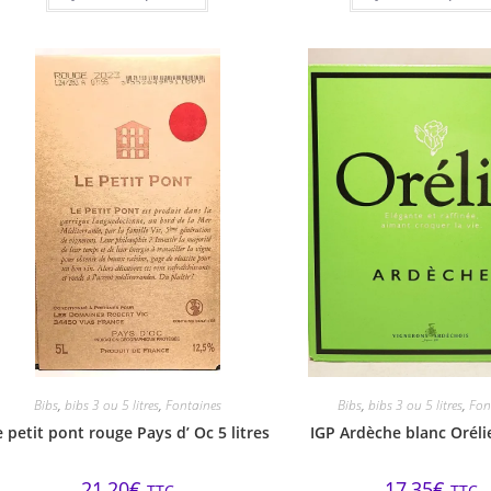
Bibs
,
bibs 3 ou 5 litres
,
Fontaines
Bibs
,
bibs 3 ou 5 litres
,
Fon
e petit pont rouge Pays d’ Oc 5 litres
IGP Ardèche blanc Orélie
21,20
€
17,35
€
TTC
TTC