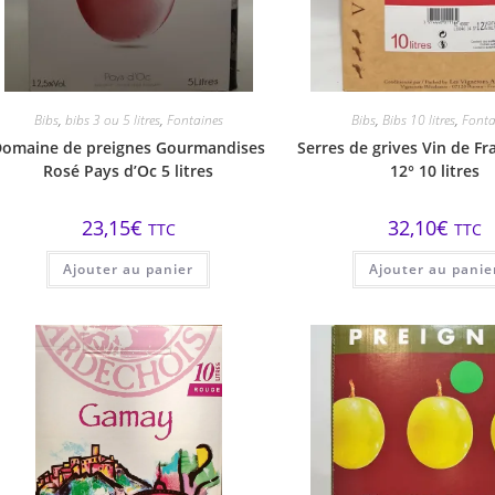
Bibs
,
bibs 3 ou 5 litres
,
Fontaines
Bibs
,
Bibs 10 litres
,
Fonta
Domaine de preignes Gourmandises
Serres de grives Vin de F
Rosé Pays d’Oc 5 litres
12° 10 litres
23,15
€
32,10
€
TTC
TTC
Ajouter au panier
Ajouter au panie