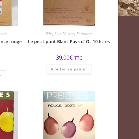
ines
Bibs
,
Bibs 10 litres
,
Fontaines
rance rouge
Le petit pont Blanc Pays d’ Oc 10 litres
39,00
€
TTC
Ajouter au panier
r