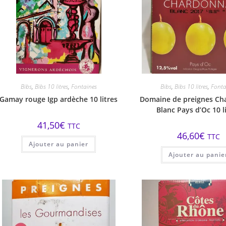
Bibs
,
Bibs 10 litres
,
Fontaines
Bibs
,
Bibs 10 litres
,
Fonta
Gamay rouge Igp ardèche 10 litres
Domaine de preignes Ch
Blanc Pays d’Oc 10 l
41,50
€
TTC
46,60
€
TTC
Ajouter au panier
Ajouter au panie