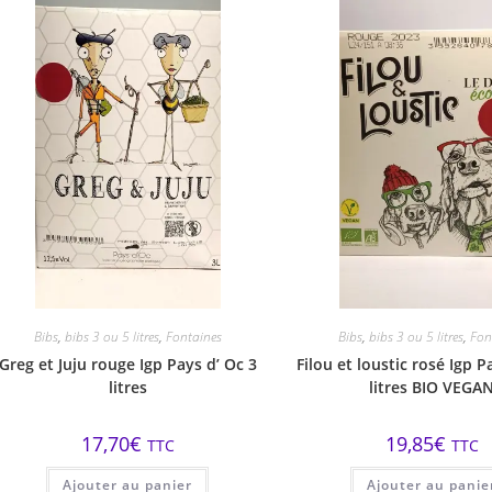
Bibs
,
bibs 3 ou 5 litres
,
Fontaines
Bibs
,
bibs 3 ou 5 litres
,
Fon
Greg et Juju rouge Igp Pays d’ Oc 3
Filou et loustic rosé Igp P
litres
litres BIO VEGA
17,70
€
19,85
€
TTC
TTC
Ajouter au panier
Ajouter au panie