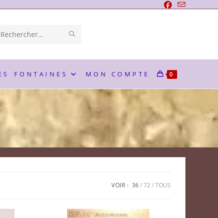
ENVOYER
Rechercher
LA
sur
RECHERCHE
ce
ES
FONTAINES
MON COMPTE
0
site
VOIR :
36
72
TOUS