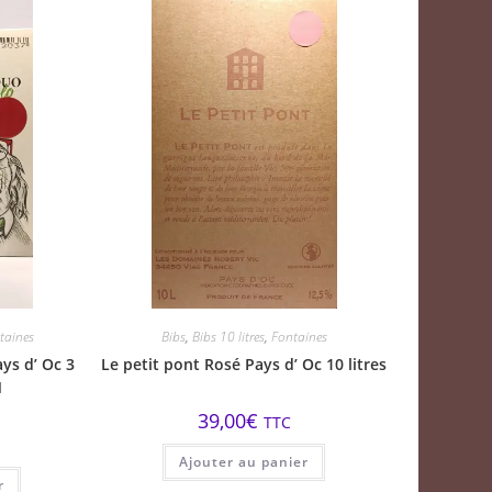
taines
Bibs
,
Bibs 10 litres
,
Fontaines
ays d’ Oc 3
Le petit pont Rosé Pays d’ Oc 10 litres
N
39,00
€
TTC
Ajouter au panier
r