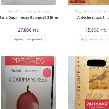
Bibs
,
bibs 3 ou 5 litres
,
Fontaines
Bibs
,
bibs 3 ou 5 litres
,
Fon
arie Dupin rouge Bourgueil 3 litres
Ardèche rouge 3 li
27,80
€
15,80
€
TTC
TTC
Ajouter au panier
Ajouter au panie