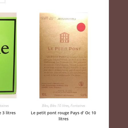
taines
Bibs
,
Bibs 10 litres
,
Fontaines
 3 litres
Le petit pont rouge Pays d’ Oc 10
litres