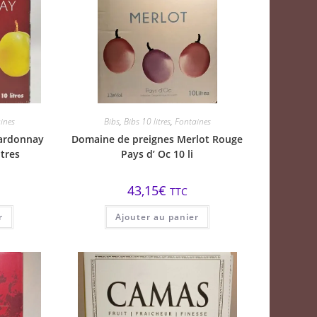
ines
Bibs
,
Bibs 10 litres
,
Fontaines
ardonnay
Domaine de preignes Merlot Rouge
itres
Pays d’ Oc 10 li
43,15
€
TTC
r
Ajouter au panier