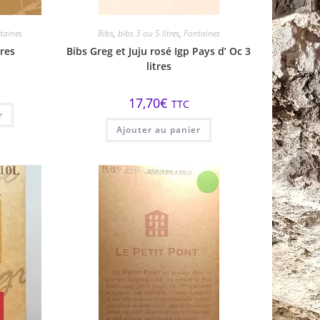
taines
Bibs
,
bibs 3 ou 5 litres
,
Fontaines
tres
Bibs Greg et Juju rosé Igp Pays d’ Oc 3
litres
17,70
€
TTC
r
Ajouter au panier