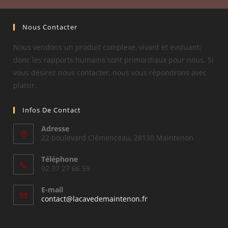
Nous Contacter
Nous vendons un produit complexe, vivant et évoluant;
donc les rapports humains sont primordiaux pour nous. Si
vous désirez nous contacter, nous vous répondrons avec
plaisir.
Infos De Contact
Adresse
22 boulevard Clémenceau, 28130 Maintenon
Téléphone
02 37 27 66 59
E-mail
S’ouvre
contact@lacavedemaintenon.fr
dans
votre
application