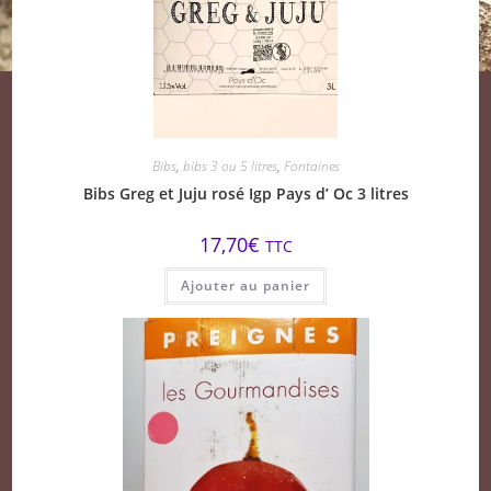
Bibs
,
bibs 3 ou 5 litres
,
Fontaines
Bibs Greg et Juju rosé Igp Pays d’ Oc 3 litres
17,70
€
TTC
Ajouter au panier