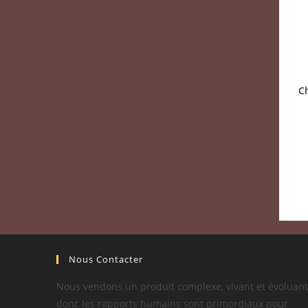
C
Nous Contacter
Nous vendons un produit complexe, vivant et évoluant
donc les rapports humains sont primordiaux pour