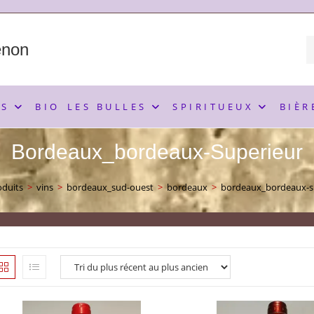
enon
NS
BIO
LES BULLES
SPIRITUEUX
BIÈR
Bordeaux_bordeaux-Superieur
oduits
>
vins
>
bordeaux_sud-ouest
>
bordeaux
>
bordeaux_bordeaux-s