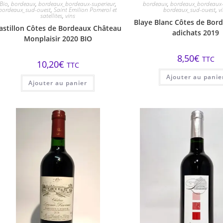
Bio
,
bordeaux
,
bordeaux_bordeaux-superieur
,
bordeaux
,
bordeaux_bordeaux-
bordeaux_sud-ouest
,
Saint Emilion Pomerol et
bordeaux_sud-ouest
,
v
satellites
,
vins
Blaye Blanc Côtes de Bor
astillon Côtes de Bordeaux Château
adichats 2019
Monplaisir 2020 BIO
8,50
€
TTC
10,20
€
TTC
Ajouter au panie
Ajouter au panier