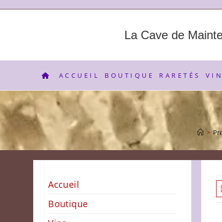
Skip
to
content
La Cave de Maint
ACCUEIL
BOUTIQUE
RARETÉS
VI
>
Pr
Accueil
Boutique