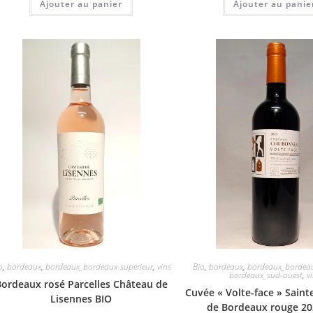
Ajouter au panier
Ajouter au panie
o
,
bordeaux
,
bordeaux_bordeaux-superieur
,
vins
Bio
,
bordeaux
,
bordeaux_bordeau
bordeaux_sud-ouest
,
v
Bordeaux rosé Parcelles Château de
Cuvée « Volte-face » Saint
Lisennes BIO
de Bordeaux rouge 20