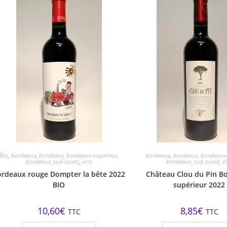
Bio
,
bordeaux
,
bordeaux_bordeaux-superieur
,
bordeaux
,
bordeaux_bordeaux-
bordeaux_sud-ouest
,
vins
bordeaux_sud-ouest
,
v
ordeaux rouge Dompter la bête 2022
Château Clou du Pin B
BIO
supérieur 2022
10,60
€
8,85
€
TTC
TTC