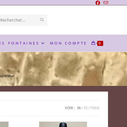
ENVOYER
Rechercher
LA
sur
RECHERCHE
ce
ES
FONTAINES
MON COMPTE
0
site
uperieur
VOIR :
36
72
TOUS