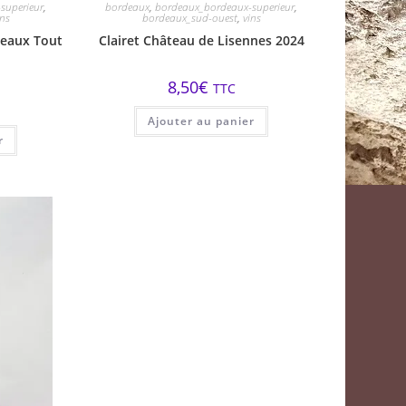
superieur
,
bordeaux
,
bordeaux_bordeaux-superieur
,
ins
bordeaux_sud-ouest
,
vins
deaux Tout
Clairet Château de Lisennes 2024
8,50
€
TTC
Ajouter au panier
r