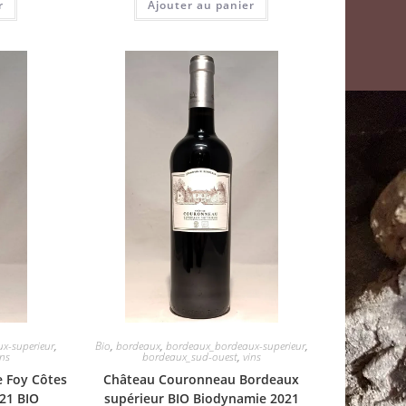
r
Ajouter au panier
x-superieur
,
Bio
,
bordeaux
,
bordeaux_bordeaux-superieur
,
ins
bordeaux_sud-ouest
,
vins
e Foy Côtes
Château Couronneau Bordeaux
21 BIO
supérieur BIO Biodynamie 2021