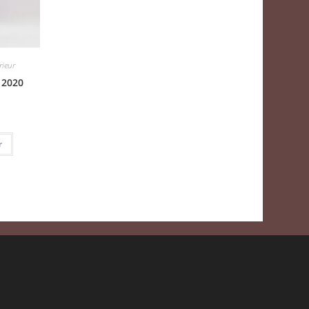
ieur
 2020
r