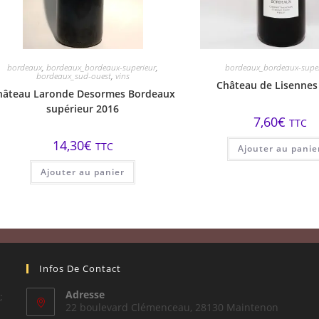
bordeaux
,
bordeaux_bordeaux-superieur
,
bordeaux_bordeaux-super
bordeaux_sud-ouest
,
vins
Château de Lisennes
hâteau Laronde Desormes Bordeaux
supérieur 2016
7,60
€
TTC
14,30
€
TTC
Ajouter au panie
Ajouter au panier
Infos De Contact
Adresse
;
22 boulevard Clémenceau, 28130 Maintenon