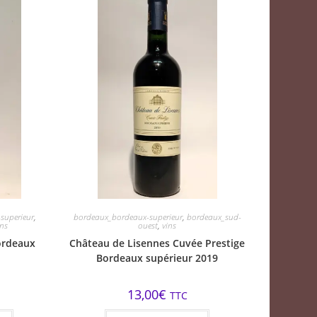
superieur
,
bordeaux_bordeaux-superieur
,
bordeaux_sud-
ins
ouest
,
vins
ordeaux
Château de Lisennes Cuvée Prestige
Bordeaux supérieur 2019
13,00
€
TTC