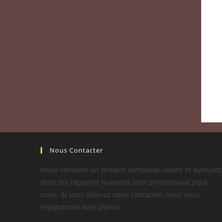
Nous Contacter
Nous vendons un produit complexe, vivant et évoluant
donc les rapports humains sont primordiaux pour
nous. Si vous désirez nous contacter, nous vous
répondrons avec plaisir.