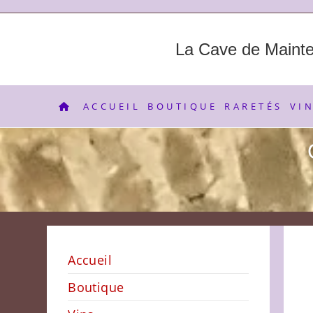
Skip
to
content
La Cave de Maint
ACCUEIL
BOUTIQUE
RARETÉS
VI
Accueil
Boutique