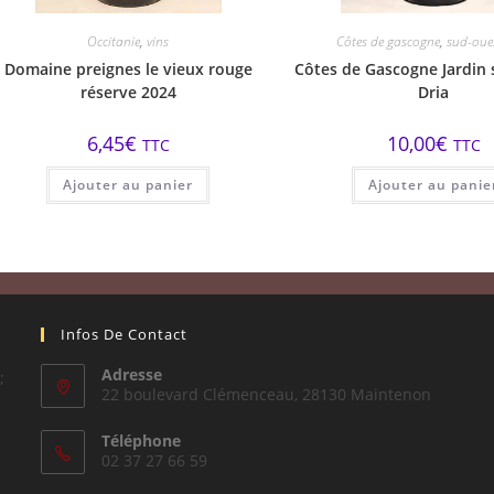
Occitanie
,
vins
Côtes de gascogne
,
sud-oue
Domaine preignes le vieux rouge
Côtes de Gascogne Jardin s
réserve 2024
Dria
6,45
€
10,00
€
TTC
TTC
Ajouter au panier
Ajouter au panie
Infos De Contact
Adresse
;
22 boulevard Clémenceau, 28130 Maintenon
Téléphone
02 37 27 66 59