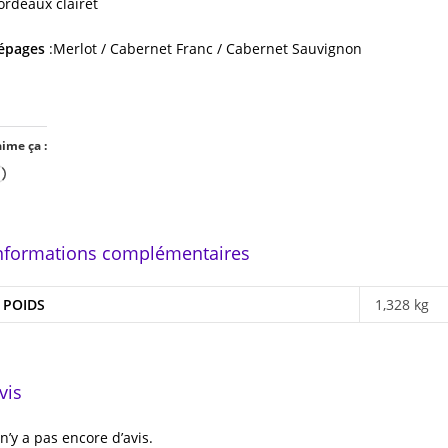
ordeaux clairet
épages
:Merlot / Cabernet Franc / Cabernet Sauvignon
aime ça :
Chargement…
nformations complémentaires
POIDS
1,328 kg
vis
l n’y a pas encore d’avis.