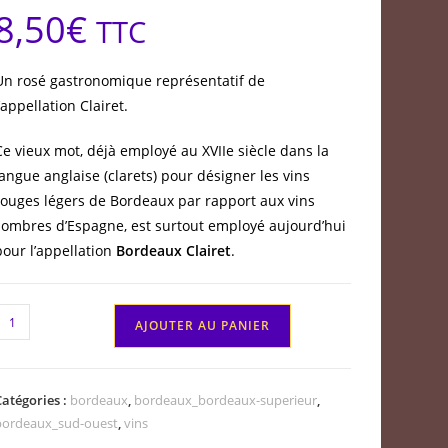
8,50
€
TTC
Un rosé gastronomique représentatif de
l’appellation Clairet.
Ce vieux mot, déjà employé au XVIIe siècle dans la
langue anglaise (clarets) pour désigner les vins
rouges légers de Bordeaux par rapport aux vins
sombres d’Espagne, est surtout employé aujourd’hui
pour l’appellation
Bordeaux Clairet
.
quantité
AJOUTER AU PANIER
de
lairet
Château
Catégories :
bordeaux
,
bordeaux_bordeaux-superieur
,
de
bordeaux_sud-ouest
,
vins
Lisennes