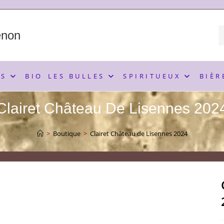
enon
NS
BIO
LES BULLES
SPIRITUEUX
BIÈR
Clairet Château De Lisennes 202
>
Boutique
>
Clairet Château de Lisennes 2024