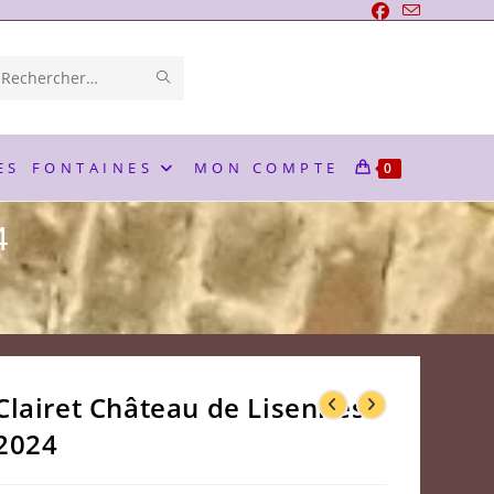
ENVOYER
Rechercher
LA
sur
RECHERCHE
ce
ES
FONTAINES
MON COMPTE
0
site
4
Clairet Château de Lisennes
2024