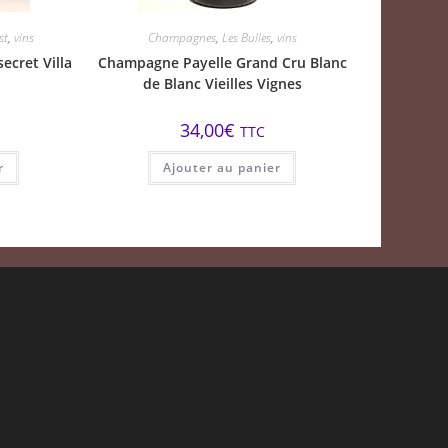
st
,
vins
Champagnes
,
Les Bulles
,
vins
ecret Villa
Champagne Payelle Grand Cru Blanc
de Blanc Vieilles Vignes
34,00
€
TTC
r
Ajouter au panier