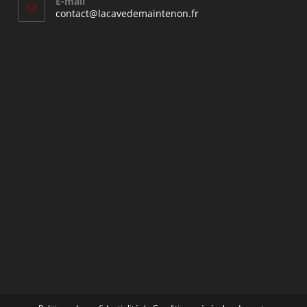
E-mail
S’ouvre
contact@lacavedemaintenon.fr
dans
votre
application