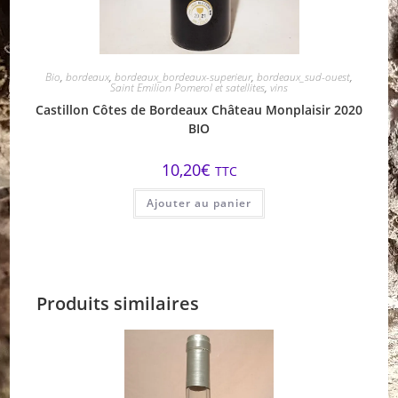
Bio
,
bordeaux
,
bordeaux_bordeaux-superieur
,
bordeaux_sud-ouest
,
Saint Emilion Pomerol et satellites
,
vins
Castillon Côtes de Bordeaux Château Monplaisir 2020
BIO
10,20
€
TTC
Ajouter au panier
Produits similaires