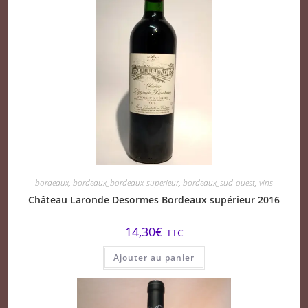
bordeaux
,
bordeaux_bordeaux-superieur
,
bordeaux_sud-ouest
,
vins
Château Laronde Desormes Bordeaux supérieur 2016
14,30
€
TTC
Ajouter au panier