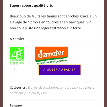
Super rapport qualité prix
Beaucoup de fruits les tanins sont enrobés grâce à un
élevage de 12 mois en foudres et en barriques. Vin
non collé juste une légère filtration sur terre.
A carafer.
quantité
AJOUTER AU PANIER
de
Château
Couronneau
Catégories :
Bio
,
bordeaux
,
bordeaux_bordeaux-superieur
,
Bordeaux
bordeaux_sud-ouest
,
vins
supérieur
BIO
Partager :