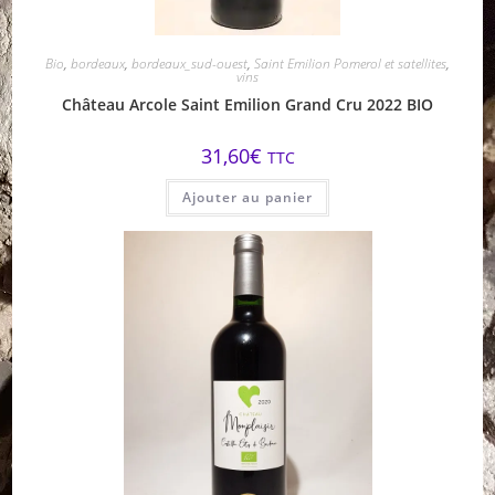
Bio
,
bordeaux
,
bordeaux_sud-ouest
,
Saint Emilion Pomerol et satellites
,
vins
Château Arcole Saint Emilion Grand Cru 2022 BIO
31,60
€
TTC
Ajouter au panier