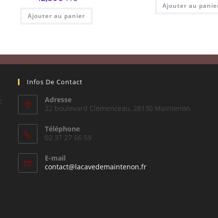
Ajouter au panie
Ajouter au panier
Infos De Contact
Adresse
;
22 boulevard Clémenceau, 28130 Maintenon
Téléphone
02 37 27 66 59
E-mail
S’ouvre
contact@lacavedemaintenon.fr
dans
votre
application