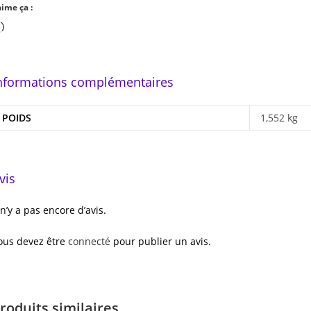
aime ça :
Chargement…
nformations complémentaires
POIDS
1,552 kg
vis
l n’y a pas encore d’avis.
ous devez être
connecté
pour publier un avis.
roduits similaires