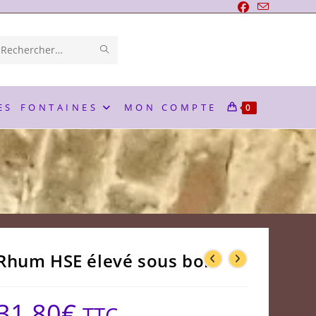
ENVOYER
Rechercher
LA
sur
RECHERCHE
ce
ES
FONTAINES
MON COMPTE
0
site
Rhum HSE élevé sous bois
31,80
€
TTC