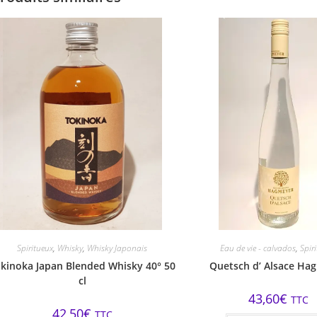
Spiritueux
,
Whisky
,
Whisky Japonais
Eau de vie - calvados
,
Spir
kinoka Japan Blended Whisky 40° 50
Quetsch d’ Alsace Ha
cl
43,60
€
TTC
42,50
€
TTC