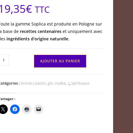
19,35
€
TTC
Toute la gamme Soplica est produite en Pologne sur
la base de
recettes centenaires
et uniquement avec
des
ingrédients d’origine naturelle
.
quantité
AJOUTER AU PANIER
de
Vodka
Polonaise
Catégories :
Autres ( pastis, gin, vodka...)
,
Spiritueux
oplica
à
artager :
'abricot
50
l
30°