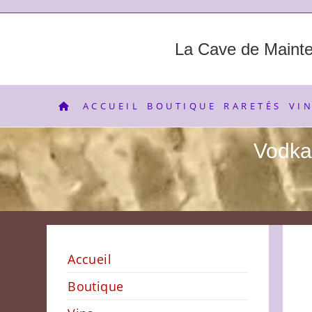
Skip
to
content
La Cave de Maint
ACCUEIL
BOUTIQUE
RARETÉS
VI
Vodka 
Accueil
Boutique