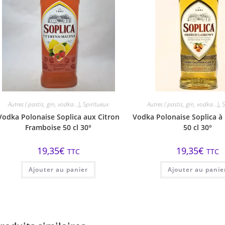
Autres ( pastis, gin, vodka...)
,
Spiritueux
Autres ( pastis, gin, vodka...)
,
S
Vodka Polonaise Soplica aux Citron
Vodka Polonaise Soplica à 
Framboise 50 cl 30°
50 cl 30°
19,35
€
19,35
€
TTC
TTC
Ajouter au panier
Ajouter au panie