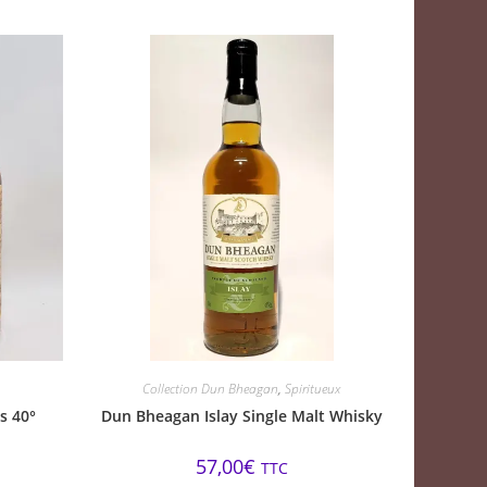
Collection Dun Bheagan
,
Spiritueux
s 40°
Dun Bheagan Islay Single Malt Whisky
57,00
€
TTC