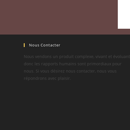
Nous Contacter
Nous vendons un produit complexe, vivant et évoluant
donc les rapports humains sont primordiaux pour
nous. Si vous désirez nous contacter, nous vous
répondrons avec plaisir.