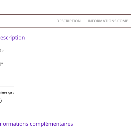
DESCRIPTION
INFORMATIONS COMPL
escription
0 cl
0°
aime ça :
Chargement…
nformations complémentaires