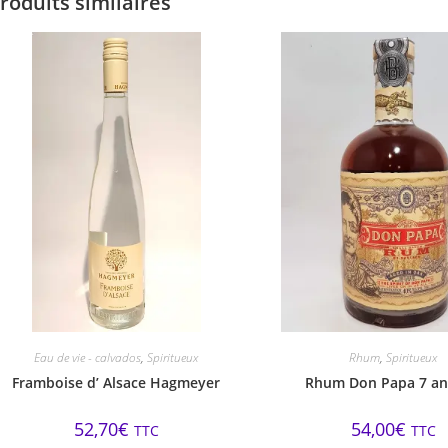
roduits similaires
Eau de vie - calvados
,
Spiritueux
Rhum
,
Spiritueux
Framboise d’ Alsace Hagmeyer
Rhum Don Papa 7 an
52,70
€
54,00
€
TTC
TTC