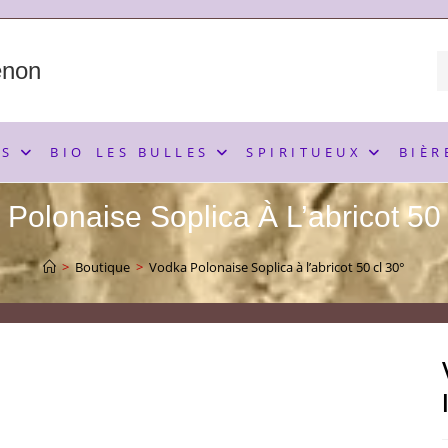
enon
NS
BIO
LES BULLES
SPIRITUEUX
BIÈR
Polonaise Soplica À L’abricot 50
>
Boutique
>
Vodka Polonaise Soplica à l’abricot 50 cl 30°