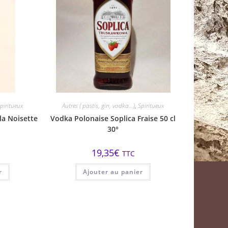
piritueux
Autres ( pastis, gin, vodka...)
,
Spiritueux
la Noisette
Vodka Polonaise Soplica Fraise 50 cl
30°
19,35
€
TTC
r
Ajouter au panier