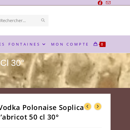
ENVOYER
Rechercher
LA
sur
RECHERCHE
ce
ES
FONTAINES
MON COMPTE
0
site
 Cl 30°
Vodka Polonaise Soplica à
l’abricot 50 cl 30°