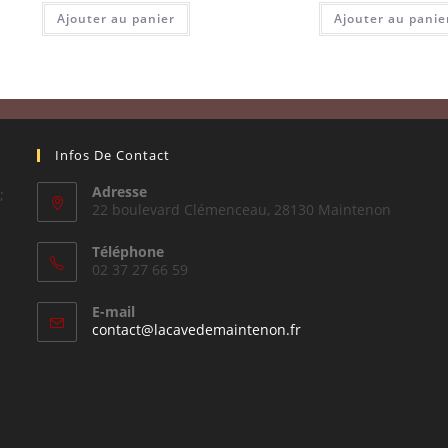
Ajouter au panier
Ajouter au panie
Infos De Contact
Adresse
;
22 boulevard Clémenceau, 28130 Maintenon
Téléphone
02 37 27 66 59
E-mail
S’ouvre
contact@lacavedemaintenon.fr
dans
votre
application