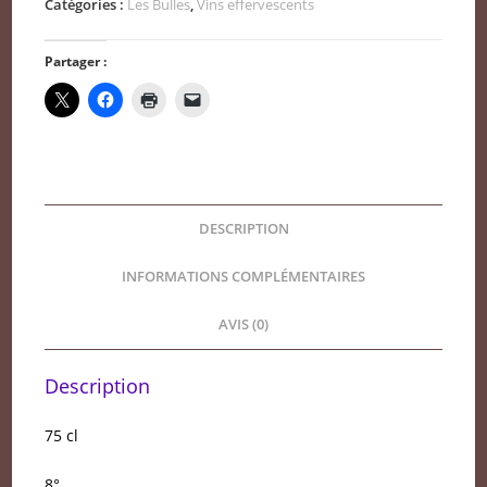
Catégories :
Les Bulles
,
Vins effervescents
Die
méthode
Partager :
Dioise
ancestrale
G.
Raspail
DESCRIPTION
INFORMATIONS COMPLÉMENTAIRES
AVIS (0)
Description
75 cl
8°