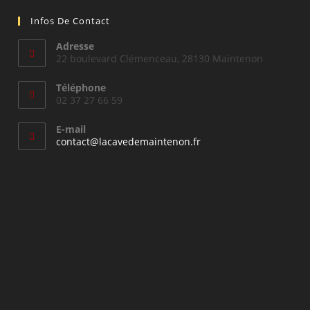
Infos De Contact
Adresse
22 boulevard Clémenceau, 28130 Maintenon
Téléphone
02 37 27 66 59
E-mail
S’ouvre
contact@lacavedemaintenon.fr
dans
votre
application