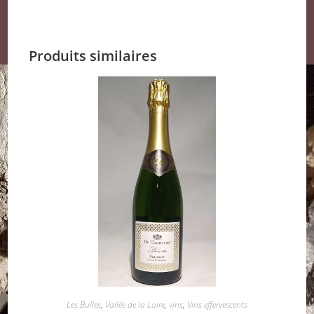
Produits similaires
Les Bulles
,
Vallée de la Loire
,
vins
,
Vins effervescents