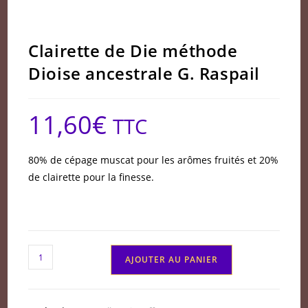
Clairette de Die méthode
Dioise ancestrale G. Raspail
11,60
€
TTC
80% de cépage muscat pour les arômes fruités et 20%
de clairette pour la finesse.
quantité
AJOUTER AU PANIER
de
Clairette
de