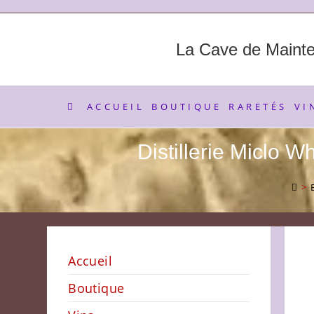
Skip
to
content
La Cave de Maint
ACCUEIL
BOUTIQUE
RARETÉS
VI
Distillerie Miclo W
>
Accueil
Boutique