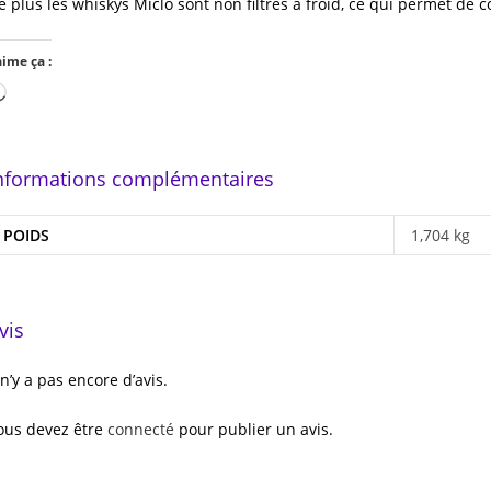
e plus les whiskys Miclo sont non filtrés à froid, ce qui permet 
aime ça :
Chargement…
nformations complémentaires
POIDS
1,704 kg
vis
l n’y a pas encore d’avis.
ous devez être
connecté
pour publier un avis.