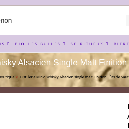
enon
NS
BIO
LES BULLES
SPIRITUEUX
BIÈR
hisky Alsacien Single Malt Finiti
Boutique
>
Distillerie Miclo Whisky Alsacien single malt Finition Fûts de Sau