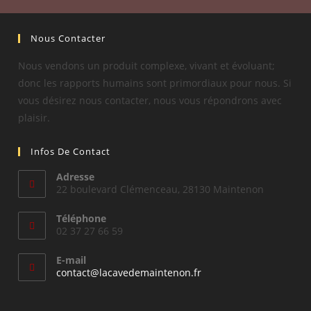
Nous Contacter
Nous vendons un produit complexe, vivant et évoluant;
donc les rapports humains sont primordiaux pour nous. Si
vous désirez nous contacter, nous vous répondrons avec
plaisir.
Infos De Contact
Adresse
22 boulevard Clémenceau, 28130 Maintenon
Téléphone
02 37 27 66 59
E-mail
S’ouvre
contact@lacavedemaintenon.fr
dans
votre
application