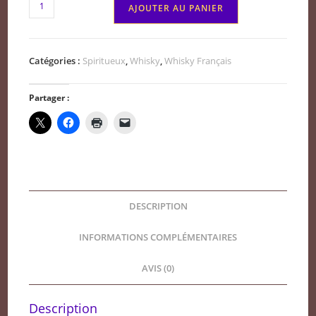
quantité
AJOUTER AU PANIER
de
Lorraine
Rozelieures
Catégories :
Spiritueux
,
Whisky
,
Whisky Français
origine
Single
Partager :
malt
whisky
DESCRIPTION
INFORMATIONS COMPLÉMENTAIRES
AVIS (0)
Description