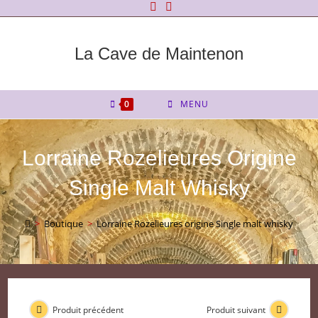
Skip
to
content
La Cave de Maintenon
0
MENU
Lorraine Rozelieures Origine
Single Malt Whisky
>
Boutique
>
Lorraine Rozelieures origine Single malt whisky
Produit précédent
Produit suivant