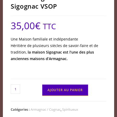
Sigognac VSOP
35,00
€
TTC
Une Maison familiale et indépendante
Héritière de plusieurs siècles de savoir-faire et de
tradition,
la maison Sigognac est l’une des plus
anciennes maisons d’Armagnac.
quantité
AJOUTER AU PANIER
de
Bas
Armagnac
Catégories :
Armagnac / Cognac
,
Spiritueux
Baron