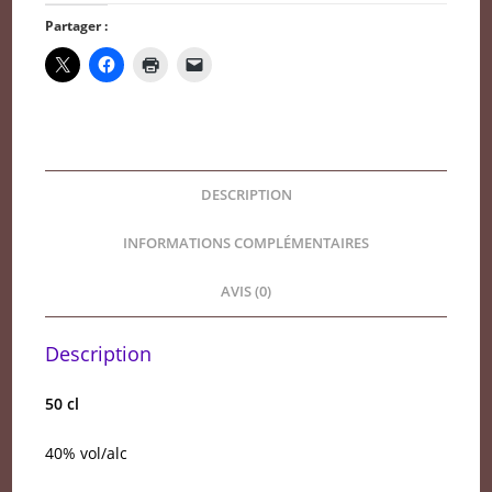
de
Partager :
Sigognac
VSOP
DESCRIPTION
INFORMATIONS COMPLÉMENTAIRES
AVIS (0)
Description
50 cl
40% vol/alc