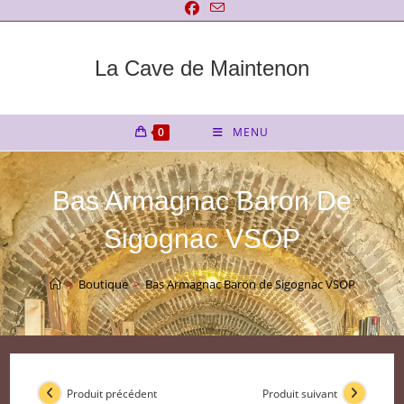
Skip
to
content
La Cave de Maintenon
0
MENU
Bas Armagnac Baron De
Sigognac VSOP
>
Boutique
>
Bas Armagnac Baron de Sigognac VSOP
Produit précédent
Produit suivant