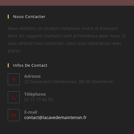
Nous Contacter
Nous vendons un produit complexe, vivant et évoluant;
donc les rapports humains sont primordiaux pour nous. Si
vous désirez nous contacter, nous vous répondrons avec
plaisir.
Infos De Contact
Adresse
22 boulevard Clémenceau, 28130 Maintenon
Téléphone
02 37 27 66 59
E-mail
S’ouvre
contact@lacavedemaintenon.fr
dans
votre
application