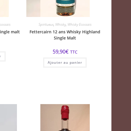
cossais
Spiritueux
,
Whisky
,
Whisky Ecossais
ingle malt
Fettercairn 12 ans Whisky Highland
Single Malt
59,90
€
TTC
r
Ajouter au panier