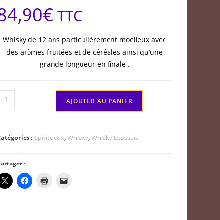
84,90
€
TTC
Whisky de 12 ans particulièrement moelleux avec
des arômes fruitées et de céréales ainsi qu’une
grande longueur en finale .
quantité
AJOUTER AU PANIER
de
Dalmore
Highland
Catégories :
Spiritueux
,
Whisky
,
Whisky Ecossais
ingle
malt
artager :
whisky
12
ans