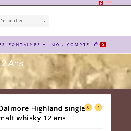
ENVOYER
Rechercher
LA
sur
RECHERCHE
ce
ES
FONTAINES
MON COMPTE
0
site
12 Ans
Dalmore Highland single
malt whisky 12 ans