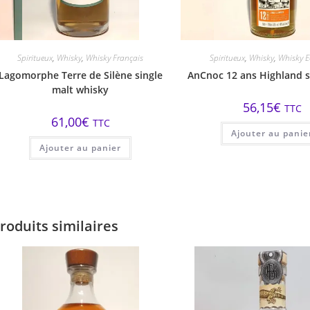
Spiritueux
,
Whisky
,
Whisky Français
Spiritueux
,
Whisky
,
Whisky E
Lagomorphe Terre de Silène single
AnCnoc 12 ans Highland s
malt whisky
56,15
€
TTC
61,00
€
TTC
Ajouter au panie
Ajouter au panier
roduits similaires