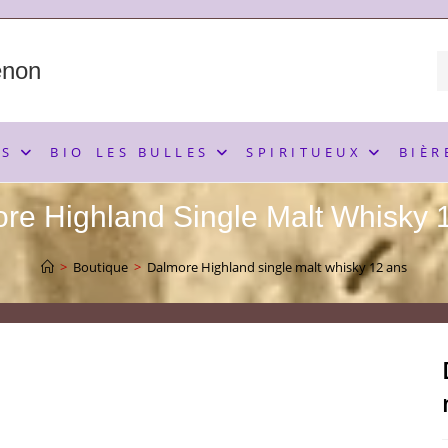
enon
NS
BIO
LES BULLES
SPIRITUEUX
BIÈR
re Highland Single Malt Whisky 
>
Boutique
>
Dalmore Highland single malt whisky 12 ans