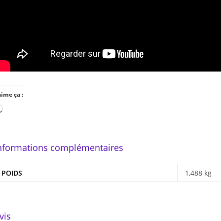
aime ça :
Chargement…
nformations complémentaires
POIDS
1,488 kg
vis