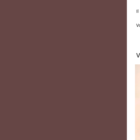
I
V
V