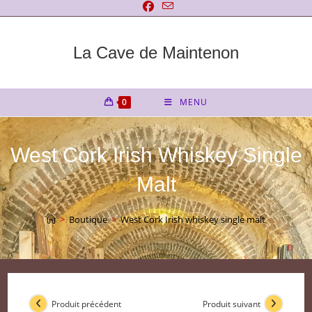
Skip
to
content
La Cave de Maintenon
0
MENU
West Cork Irish Whiskey Single
Malt
>
Boutique
>
West Cork Irish whiskey single malt
Produit précédent
Produit suivant