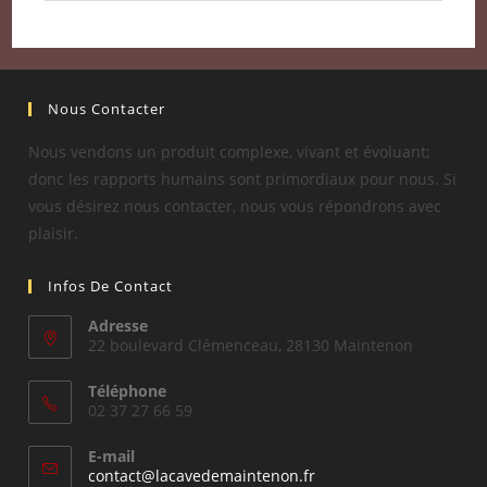
Nous Contacter
Nous vendons un produit complexe, vivant et évoluant;
donc les rapports humains sont primordiaux pour nous. Si
vous désirez nous contacter, nous vous répondrons avec
plaisir.
Infos De Contact
Adresse
22 boulevard Clémenceau, 28130 Maintenon
Téléphone
02 37 27 66 59
E-mail
S’ouvre
contact@lacavedemaintenon.fr