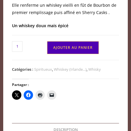
Elle renferme un whiskey vieilli en fût de Bourbon de
premier remplissage puis affiné en Sherry Casks .
Un whiskey doux mais épicé
quantité
AJOUTER AU PANIER
de
West
Cork
Catégories :
Spiritueux
,
Whiskey (Irlande...)
,
Whisky
Irish
whiskey
Partager :
single
malt
DESCRIPTION