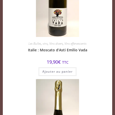
Les Bulles
,
vins
,
Vins divers
,
Vins effervescents
Italie : Moscato d’Asti Emilio Vada
19,90
€
TTC
Ajouter au panier