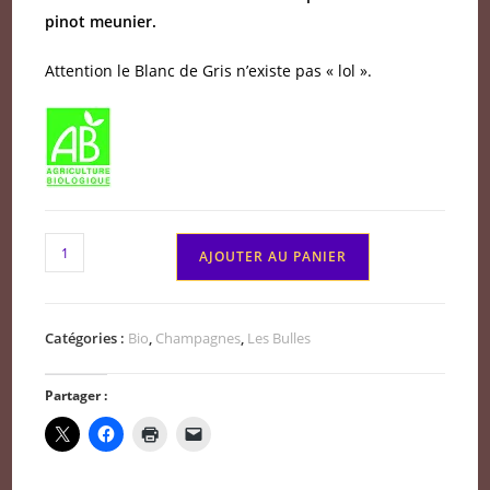
pinot meunier.
Attention le Blanc de Gris n’existe pas « lol ».
quantité
AJOUTER AU PANIER
de
Champagne
Terre
Catégories :
Bio
,
Champagnes
,
Les Bulles
d'Emotion
Blanc
Partager :
de
Noirs
BIO