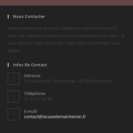
Nous Contacter
Nous vendons un produit complexe, vivant et évoluant;
donc les rapports humains sont primordiaux pour nous. Si
vous désirez nous contacter, nous vous répondrons avec
plaisir.
Infos De Contact
Adresse
22 boulevard Clémenceau, 28130 Maintenon
Téléphone
02 37 27 66 59
E-mail
S’ouvre
contact@lacavedemaintenon.fr
dans
votre
application