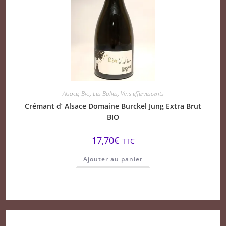
Alsace
,
Bio
,
Les Bulles
,
Vins effervescents
Crémant d’ Alsace Domaine Burckel Jung Extra Brut
BIO
17,70
€
TTC
Ajouter au panier