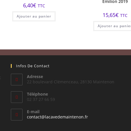
Emilion 2019
6,40
€
TTC
15,65
€
TTC
Ajouter au panier
Ajouter au panie
Infos De Contact
Adresse
;
22 boulevard Clémenceau, 28130 Maintenon
Téléphone
02 37 27 66 59
E-mail
S’ouvre
contact@lacavedemaintenon.fr
dans
votre