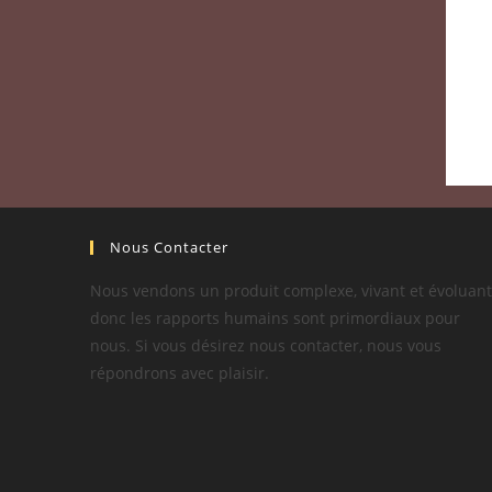
Nous Contacter
Nous vendons un produit complexe, vivant et évoluant
donc les rapports humains sont primordiaux pour
nous. Si vous désirez nous contacter, nous vous
répondrons avec plaisir.