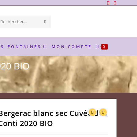
ENVOYER
Rechercher
LA
sur
RECHERCHE
ce
ES
FONTAINES
MON COMPTE
0
site
020 BIO
Bergerac blanc sec Cuvée des
Conti 2020 BIO