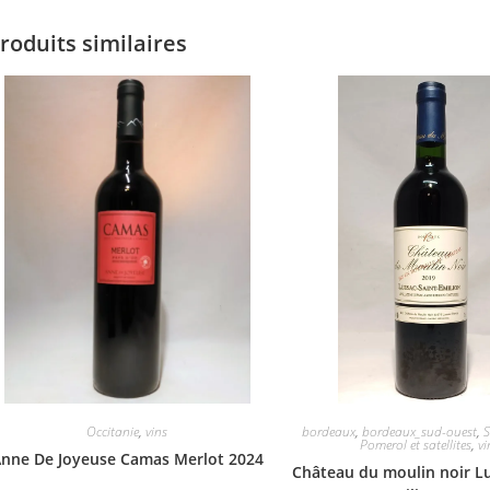
roduits similaires
Occitanie
,
vins
bordeaux
,
bordeaux_sud-ouest
,
S
Pomerol et satellites
,
vi
nne De Joyeuse Camas Merlot 2024
Château du moulin noir Lu