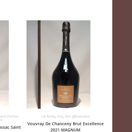
aint Emilion
Les Bulles
,
vins
,
Vins effervescents
ns
Vouvray De Chanceny Brut Excellence
ssac Saint
2021 MAGNUM