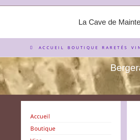
Skip
to
content
La Cave de Maint
ACCUEIL
BOUTIQUE
RARETÉS
VI
Berger
Accueil
Boutique