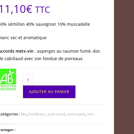
11,10
€
TTC
50% sémillon 40% sauvignon 10% muscadelle
blanc sec et aromatique
Accords mets-vin
: asperges au saumon fumé, dos
de cabillaud avec son fondue de poireaux.
quantité
de
AJOUTER AU PANIER
Bergerac
blanc
sec
Catégories :
Bio
,
bordeaux_sud-ouest
,
sud-ouest
,
vins
Cuvée
des
artager :
Conti