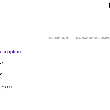
DESCRIPTION
INFORMATIONS COMPL
escription
5 cl
4°
aime ça :
Chargement…