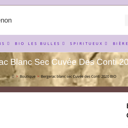
enon
NS
BIO
LES BULLES
SPIRITUEUX
BIÈR
ac Blanc Sec Cuvée Des Conti 2
>
Boutique
>
Bergerac blanc sec Cuvée des Conti 2020 BIO