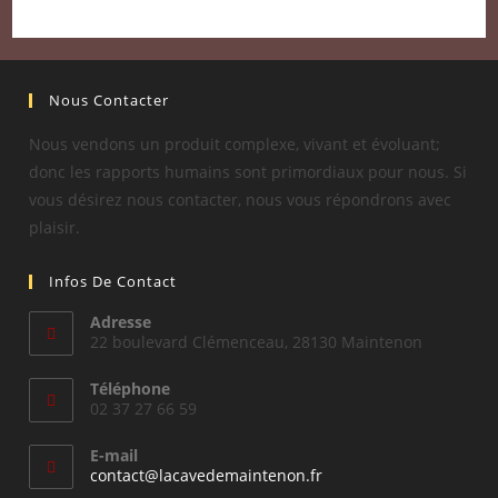
Nous Contacter
Nous vendons un produit complexe, vivant et évoluant;
donc les rapports humains sont primordiaux pour nous. Si
vous désirez nous contacter, nous vous répondrons avec
plaisir.
Infos De Contact
Adresse
22 boulevard Clémenceau, 28130 Maintenon
Téléphone
02 37 27 66 59
E-mail
S’ouvre
contact@lacavedemaintenon.fr
dans