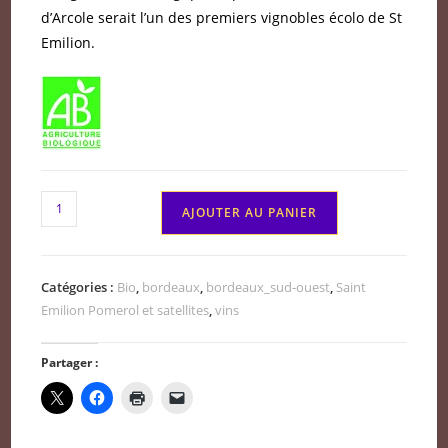
d’Arcole serait l’un des premiers vignobles écolo de St
Emilion.
quantité
AJOUTER AU PANIER
de
Château
Arcole
Catégories :
Bio
,
bordeaux
,
bordeaux_sud-ouest
,
Saint
Saint
Emilion Pomerol et satellites
,
vins
Emilion
Grand
Partager :
Cru
2022
BIO