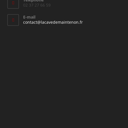
02 37 27 66 59
E-mail
S’ouvre
contact@lacavedemaintenon.fr
dans
votre
application