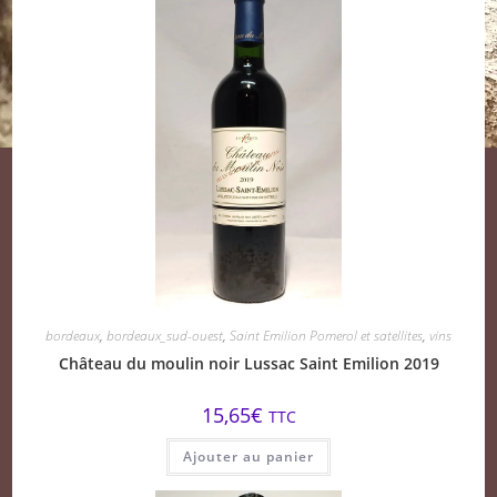
bordeaux
,
bordeaux_sud-ouest
,
Saint Emilion Pomerol et satellites
,
vins
Château du moulin noir Lussac Saint Emilion 2019
15,65
€
TTC
Ajouter au panier