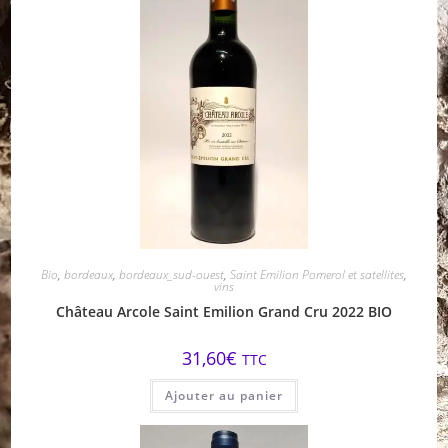
Bio
,
bordeaux
,
bordeaux_sud-ouest
,
Saint Emilion Pomerol et satellites
,
vins
Château Arcole Saint Emilion Grand Cru 2022 BIO
31,60
€
TTC
Ajouter au panier