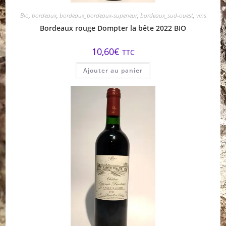
Bio
,
bordeaux
,
bordeaux_bordeaux-superieur
,
bordeaux_sud-ouest
,
vins
Bordeaux rouge Dompter la bête 2022 BIO
10,60
€
TTC
Ajouter au panier