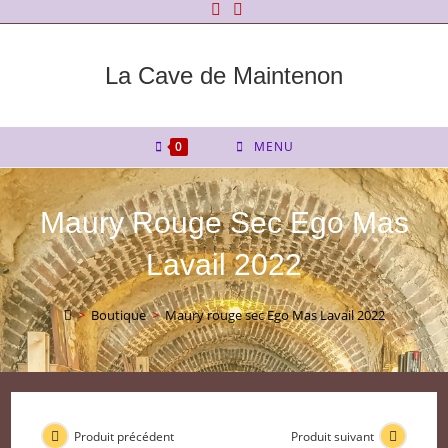
Skip
to
content
La Cave de Maintenon
0
MENU
Maury Rouge Sec Ego Mas
Lavail 2022
>
Boutique
>
Maury rouge sec Ego Mas Lavail 2022
Produit précédent
Produit suivant