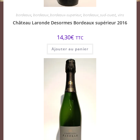
bordeaux
,
bordeaux_bordeaux-superieur
,
bordeaux_sud-ouest
,
vins
Château Laronde Desormes Bordeaux supérieur 2016
14,30
€
TTC
Ajouter au panier