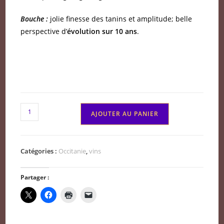
Bouche :
jolie finesse des tanins et amplitude; belle
perspective d’
évolution sur 10 ans
.
quantité
AJOUTER AU PANIER
de
Maury
rouge
Catégories :
Occitanie
,
vins
sec
Ego
Partager :
Mas
Lavail
2022