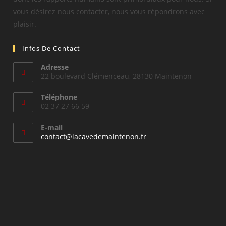
vous désirez nous contacter, nous vous répondrons avec
plaisir.
Infos De Contact
Adresse
22 boulevard Clémenceau, 28130 Maintenon
Téléphone
02 37 27 66 59
E-mail
S’ouvre
contact@lacavedemaintenon.fr
dans
votre
application