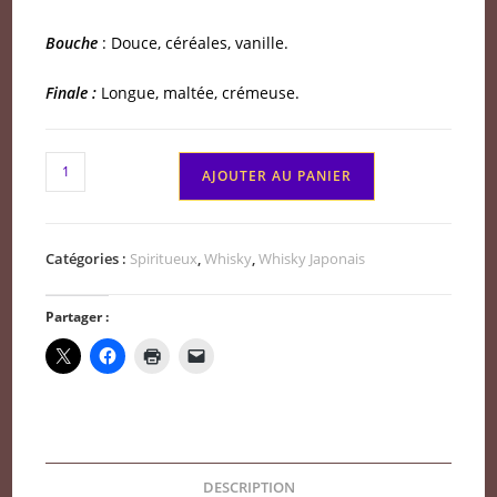
Bouche
: Douce, céréales, vanille.
Finale :
Longue, maltée, crémeuse.
quantité
AJOUTER AU PANIER
de
Tokinoka
Japan
Catégories :
Spiritueux
,
Whisky
,
Whisky Japonais
Blended
Whisky
Partager :
40°
50
cl
DESCRIPTION