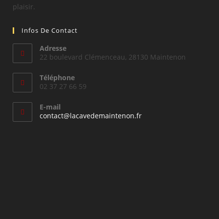
plaisir.
Infos De Contact
Adresse
22 boulevard Clémenceau, 28130 Maintenon
Téléphone
02 37 27 66 59
E-mail
S’ouvre
contact@lacavedemaintenon.fr
dans
votre
application