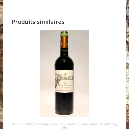
Produits similaires
Bio
,
bordeaux
,
bordeaux_sud-ouest
,
Saint Emilion Pomerol et satellites
,
vins