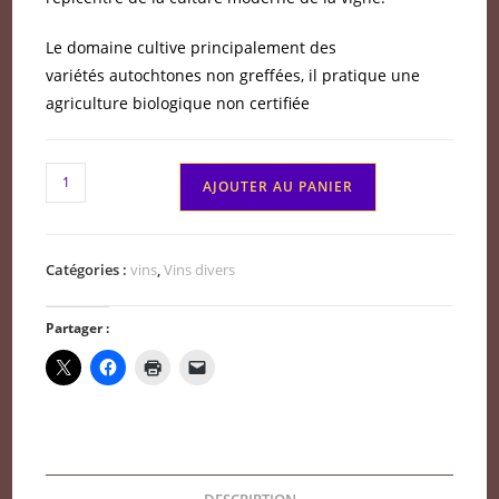
Le domaine cultive principalement des
variétés autochtones non greffées, il pratique une
agriculture biologique non certifiée
quantité
AJOUTER AU PANIER
de
Arménie
rouge
Catégories :
vins
,
Vins divers
Karasi
Domaine
Partager :
Zorah
2022