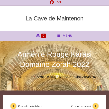
Skip
to
content
La Cave de Maintenon
0
MENU
Arménie Rouge Karasi
Domaine Zorah 2022
>
Boutique
>
Arménie rouge Karasi Domaine Zorah 2022
Produit précédent
Produit suivant