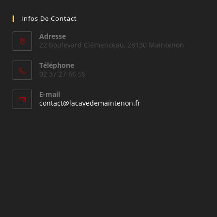
Infos De Contact
Adresse
22 boulevard Clémenceau, 28130 Maintenon
Téléphone
02 37 27 66 59
E-mail
S’ouvre
contact@lacavedemaintenon.fr
dans
votre
application