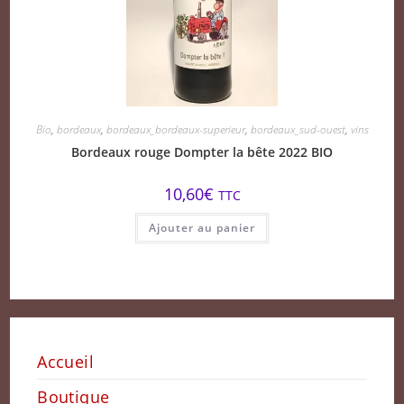
Bio
,
bordeaux
,
bordeaux_bordeaux-superieur
,
bordeaux_sud-ouest
,
vins
Bordeaux rouge Dompter la bête 2022 BIO
10,60
€
TTC
Ajouter au panier
Accueil
Boutique