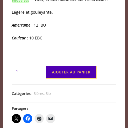
Légère et gouleyante.
Amertume
: 12 IBU
Couleur
: 10 EBC
quantité
AJOUTER AU PANIER
de
Bière
Volcelest
Catégories :
Bières
,
Bio
Pale
Ale
Partager :
33
cl
BIO