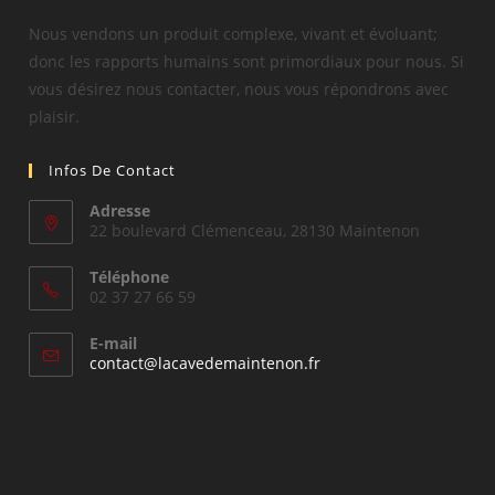
Nous vendons un produit complexe, vivant et évoluant;
donc les rapports humains sont primordiaux pour nous. Si
vous désirez nous contacter, nous vous répondrons avec
plaisir.
Infos De Contact
Adresse
22 boulevard Clémenceau, 28130 Maintenon
Téléphone
02 37 27 66 59
E-mail
S’ouvre
contact@lacavedemaintenon.fr
dans
votre
application