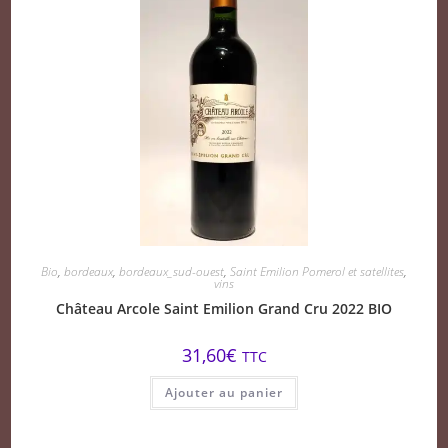
Bio
,
bordeaux
,
bordeaux_sud-ouest
,
Saint Emilion Pomerol et satellites
,
vins
Château Arcole Saint Emilion Grand Cru 2022 BIO
31,60
€
TTC
Ajouter au panier