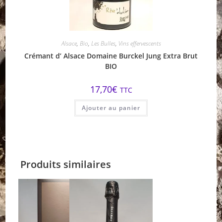
Alsace
,
Bio
,
Les Bulles
,
Vins effervescents
Crémant d’ Alsace Domaine Burckel Jung Extra Brut
BIO
17,70
€
TTC
Ajouter au panier
Produits similaires