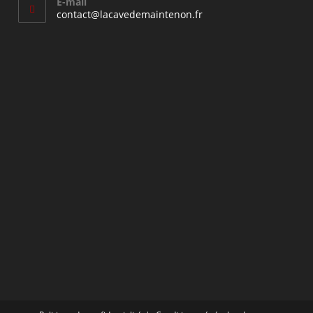
E-mail
S’ouvre
contact@lacavedemaintenon.fr
dans
votre
application