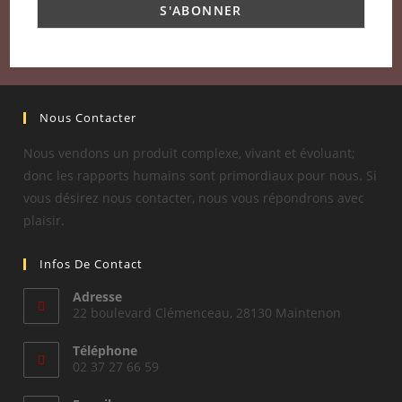
Nous Contacter
Nous vendons un produit complexe, vivant et évoluant;
donc les rapports humains sont primordiaux pour nous. Si
vous désirez nous contacter, nous vous répondrons avec
plaisir.
Infos De Contact
Adresse
22 boulevard Clémenceau, 28130 Maintenon
Téléphone
02 37 27 66 59