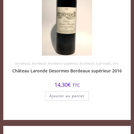
bordeaux
,
bordeaux_bordeaux-superieur
,
bordeaux_sud-ouest
,
vins
Château Laronde Desormes Bordeaux supérieur 2016
14,30
€
TTC
Ajouter au panier