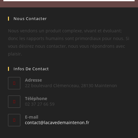
Nous Contacter
Nous vendons un produit complexe, vivant et évoluant;
donc les rapports humains sont primordiaux pour nous. Si
vous désirez nous contacter, nous vous répondrons avec
plaisir.
Infos De Contact
Adresse
22 boulevard Clémenceau, 28130 Maintenon
Téléphone
02 37 27 66 59
E-mail
S’ouvre
contact@lacavedemaintenon.fr
dans
votre