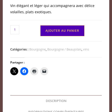
Vin élégant et léger qui accompagnera avec délice
volailles, plats exotiques.
quantité
AJOUTER AU PANIER
de
Rully
rouge
Catégories :
Bourgogne
,
Bourgogne / Beaujolais
,
vins
Domaine
domingos
Partager :
ferreira
campos
"plante
moraine"
2024
DESCRIPTION
INFORMATIONS COMPLÉMENTAIRES