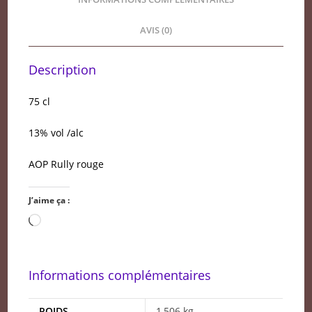
AVIS (0)
Description
75 cl
13% vol /alc
AOP Rully rouge
J’aime ça :
Chargement…
Informations complémentaires
POIDS
1,506 kg