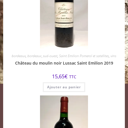
bordeaux
,
bordeaux_sud-ouest
,
Saint Emilion Pomerol et satellites
,
vins
Château du moulin noir Lussac Saint Emilion 2019
15,65
€
TTC
Ajouter au panier