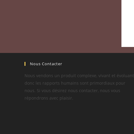
Nous Contacter
Nous vendons un produit complexe, vivant et évoluant
donc les rapports humains sont primordiaux pour
nous. Si vous désirez nous contacter, nous vous
répondrons avec plaisir.