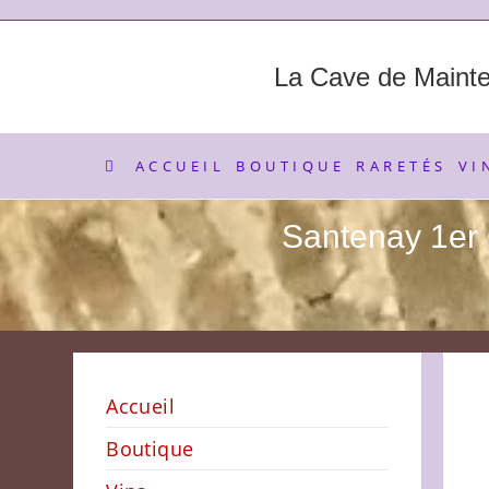
Skip
to
content
La Cave de Maint
ACCUEIL
BOUTIQUE
RARETÉS
VI
Santenay 1er
Accueil
Boutique