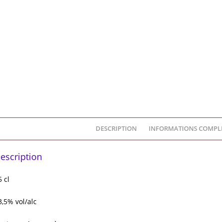
f
DESCRIPTION
INFORMATIONS COMPL
escription
5 cl
3,5% vol/alc