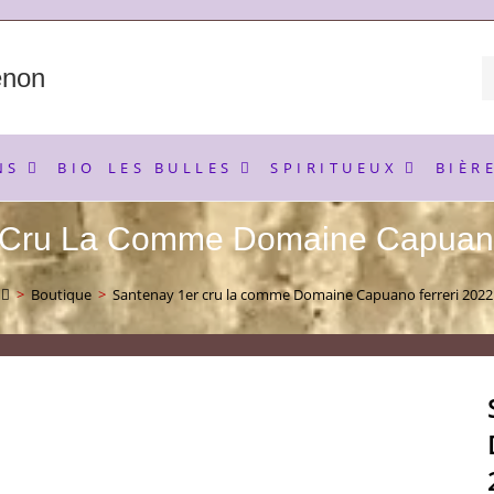
enon
NS
BIO
LES BULLES
SPIRITUEUX
BIÈR
 Cru La Comme Domaine Capuano
>
Boutique
>
Santenay 1er cru la comme Domaine Capuano ferreri 2022