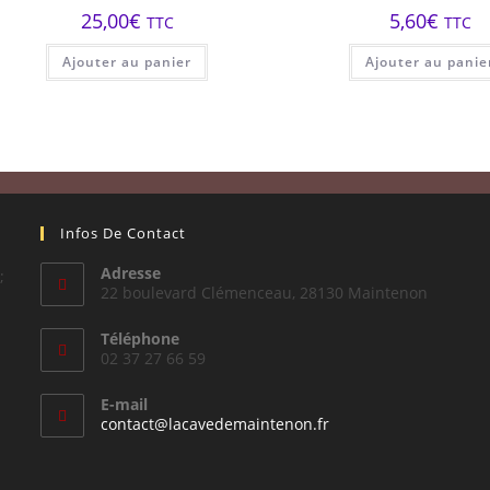
25,00
€
5,60
€
TTC
TTC
Ajouter au panier
Ajouter au panie
Infos De Contact
Adresse
;
22 boulevard Clémenceau, 28130 Maintenon
Téléphone
02 37 27 66 59
E-mail
S’ouvre
contact@lacavedemaintenon.fr
dans
votre
application