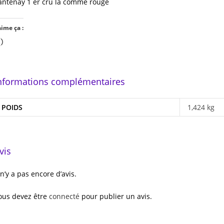
antenay 1 er cru la comme rouge
aime ça :
Chargement…
nformations complémentaires
POIDS
1,424 kg
vis
l n’y a pas encore d’avis.
ous devez être
connecté
pour publier un avis.