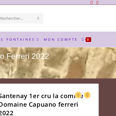
ENVOYER
Rechercher
LA
sur
RECHERCHE
ce
ES
FONTAINES
MON COMPTE
0
site
 Ferreri 2022
Santenay 1er cru la comme
Domaine Capuano ferreri
2022