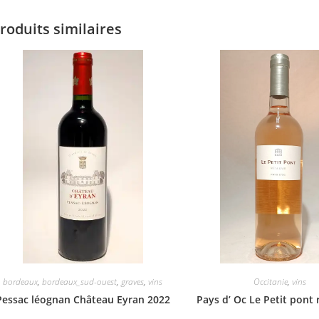
roduits similaires
bordeaux
,
bordeaux_sud-ouest
,
graves
,
vins
Occitanie
,
vins
Pessac léognan Château Eyran 2022
Pays d’ Oc Le Petit pont