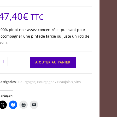
47,40
€
TTC
100% pinot noir assez concentré et puissant pour
accompagner une
pintade farcie
ou juste un rôti de
veau.
quantité
AJOUTER AU PANIER
de
Santenay
1er
Catégories :
Bourgogne
,
Bourgogne / Beaujolais
,
vins
cru
a
artager :
comme
Domaine
Capuano