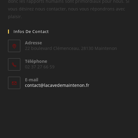
donc les rapports humains sont primordiaux pour nous. Si
vous désirez nous contacter, nous vous répondrons avec
plaisir.
Infos De Contact
Adresse
22 boulevard Clémenceau, 28130 Maintenon
Téléphone
02 37 27 66 59
E-mail
S’ouvre
contact@lacavedemaintenon.fr
dans
votre
application