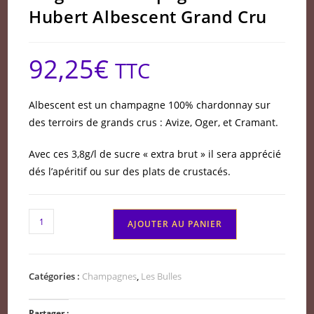
Hubert Albescent Grand Cru
92,25
€
TTC
Albescent est un champagne 100% chardonnay sur
des terroirs de grands crus : Avize, Oger, et Cramant.
Avec ces 3,8g/l de sucre « extra brut » il sera apprécié
dés l’apéritif ou sur des plats de crustacés.
quantité
AJOUTER AU PANIER
de
Magnum
Champagne
Catégories :
Champagnes
,
Les Bulles
Waris
Hubert
Partager :