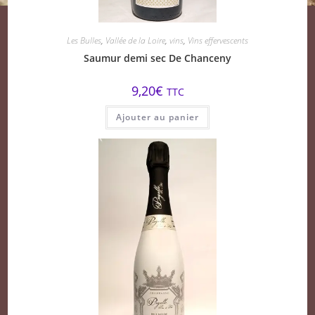
Les Bulles
,
Vallée de la Loire
,
vins
,
Vins effervescents
Saumur demi sec De Chanceny
9,20
€
TTC
Ajouter au panier