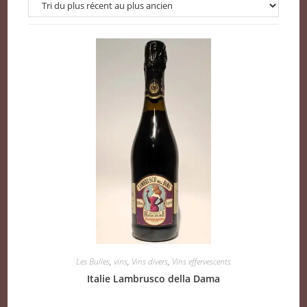
Les Bulles
,
vins
,
Vins divers
,
Vins effervescents
Italie Lambrusco della Dama