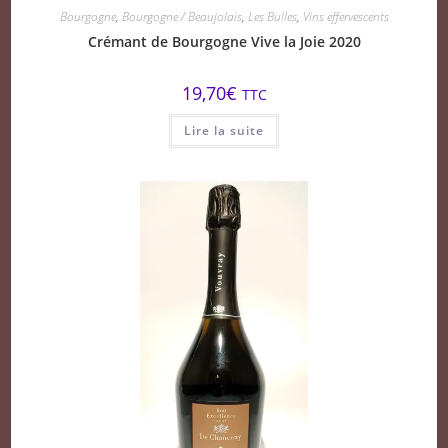
Bourgogne
,
Bourgogne / Beaujolais
,
Les Bulles
,
Vins effervescents
Crémant de Bourgogne Vive la Joie 2020
19,70
€
TTC
Lire la suite