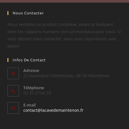
Nous Contacter
Nous vendons un produit complexe, vivant et évoluant;
donc les rapports humains sont primordiaux pour nous. Si
vous désirez nous contacter, nous vous répondrons avec
plaisir.
Infos De Contact
Adresse
22 boulevard Clémenceau, 28130 Maintenon
Téléphone
02 37 27 66 59
E-mail
S’ouvre
contact@lacavedemaintenon.fr
dans
votre
application