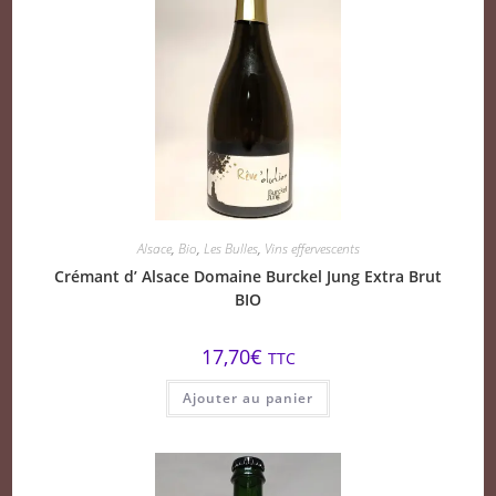
Alsace
,
Bio
,
Les Bulles
,
Vins effervescents
Crémant d’ Alsace Domaine Burckel Jung Extra Brut
BIO
17,70
€
TTC
Ajouter au panier