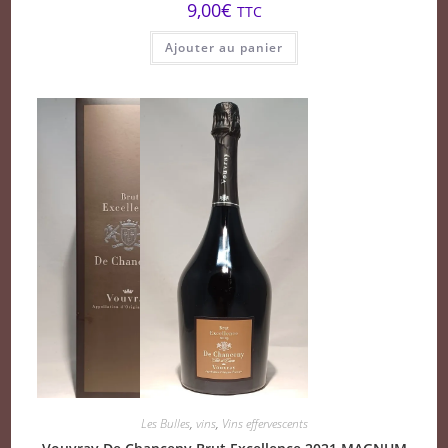
9,00
€
TTC
Ajouter au panier
Les Bulles
,
vins
,
Vins effervescents