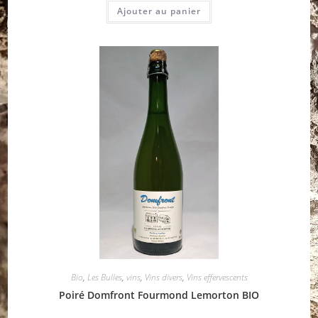
Ajouter au panier
Bio
,
Les Bulles
,
vins
,
Vins divers
,
Vins effervescents
Poiré Domfront Fourmond Lemorton BIO