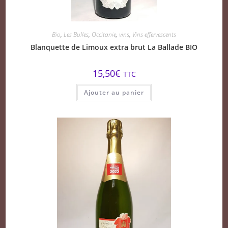
Bio
,
Les Bulles
,
Occitanie
,
vins
,
Vins effervescents
Blanquette de Limoux extra brut La Ballade BIO
15,50
€
TTC
Ajouter au panier