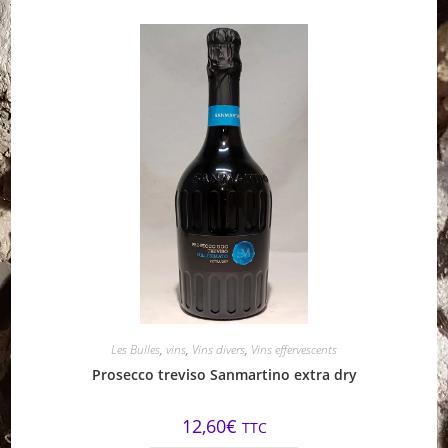
Les Bulles
,
vins
,
Vins divers
,
Vins effervescents
Prosecco treviso Sanmartino extra dry
12,60
€
TTC