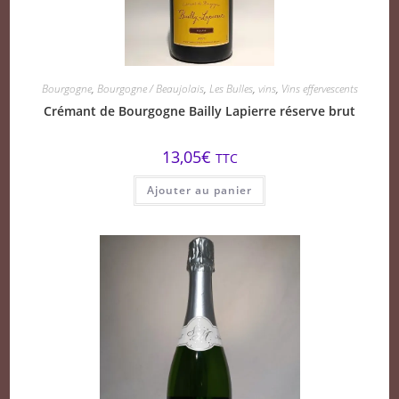
Bourgogne
,
Bourgogne / Beaujolais
,
Les Bulles
,
vins
,
Vins effervescents
Crémant de Bourgogne Bailly Lapierre réserve brut
13,05
€
TTC
Ajouter au panier