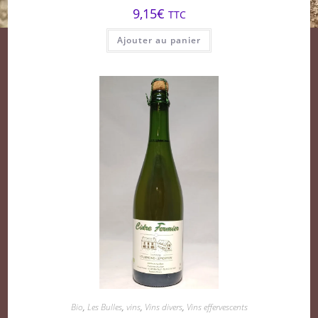
9,15
€
TTC
Ajouter au panier
Bio
,
Les Bulles
,
vins
,
Vins divers
,
Vins effervescents