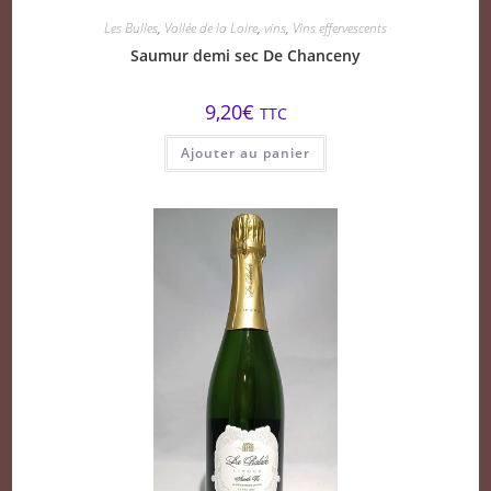
Les Bulles
,
Vallée de la Loire
,
vins
,
Vins effervescents
Saumur demi sec De Chanceny
9,20
€
TTC
Ajouter au panier