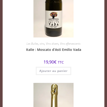
Les Bulles
,
vins
,
Vins divers
,
Vins effervescents
Italie : Moscato d’Asti Emilio Vada
19,90
€
TTC
Ajouter au panier