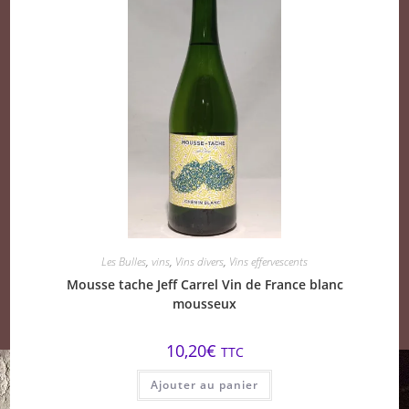
Les Bulles
,
vins
,
Vins divers
,
Vins effervescents
Mousse tache Jeff Carrel Vin de France blanc
mousseux
10,20
€
TTC
Ajouter au panier