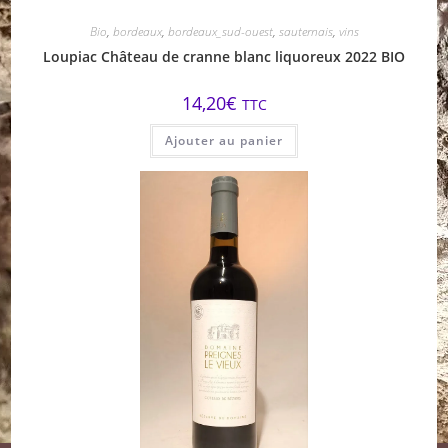
Bio
,
bordeaux
,
bordeaux_sud-ouest
,
sauternais
,
vins
Loupiac Château de cranne blanc liquoreux 2022 BIO
14,20
€
TTC
Ajouter au panier