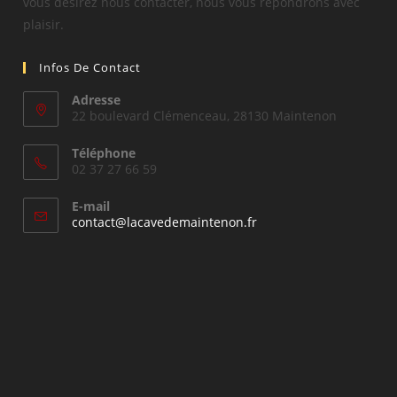
vous désirez nous contacter, nous vous répondrons avec
plaisir.
Infos De Contact
Adresse
22 boulevard Clémenceau, 28130 Maintenon
Téléphone
02 37 27 66 59
E-mail
S’ouvre
contact@lacavedemaintenon.fr
dans
votre
application