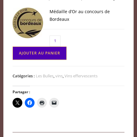
Médaille d’Or au concours de
Bordeaux
quantité
de
AJOUTER AU PANIER
Crémant
de
Bordeaux
Catégories :
Les Bulles
,
vins
,
Vins effervescents
Château
de
Partager :
lisennes