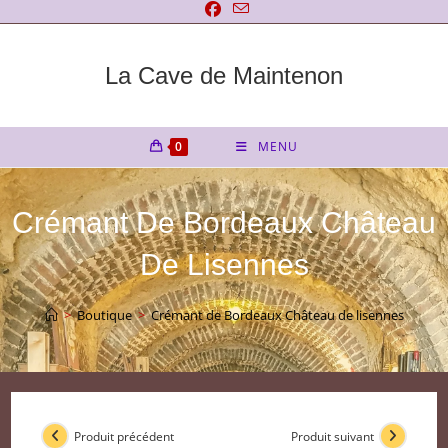
Skip
to
content
La Cave de Maintenon
0
MENU
Crémant De Bordeaux Château
De Lisennes
>
Boutique
>
Crémant de Bordeaux Château de lisennes
Produit précédent
Produit suivant