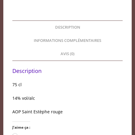
2020
DESCRIPTION
INFORMATIONS COMPLÉMENTAIRES
AVIS (0)
Description
75 cl
14% vol/alc
AOP Saint Estèphe rouge
J’aime ça :