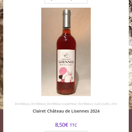
bordeaux
,
bordeaux_bordeaux-superieur
,
bordeaux_sud-ouest
,
vins
Clairet Château de Lisennes 2024
8,50
€
TTC