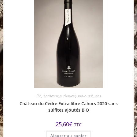
Bio
,
bordeaux_sud-ouest
,
sud-ouest
,
vins
Château du Cèdre Extra libre Cahors 2020 sans
sulfites ajoutés BIO
25,60
€
TTC
Ajouter au panier