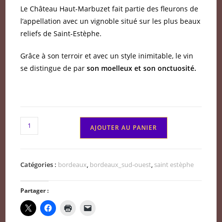
Le Château Haut-Marbuzet fait partie des fleurons de
l’appellation avec un vignoble situé sur les plus beaux
reliefs de Saint-Estèphe.
Grâce à son terroir et avec un style inimitable, le vin
se distingue de par
son moelleux et son onctuosité.
quantité
AJOUTER AU PANIER
de
Saint
Estèphe
Catégories :
bordeaux
,
bordeaux_sud-ouest
,
saint estèphe
cru
bourgeois
Partager :
Château
Haut
Marbuzet