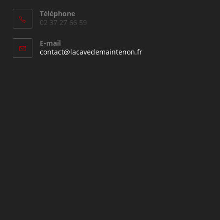
Téléphone
02 37 27 66 59
E-mail
S’ouvre
contact@lacavedemaintenon.fr
dans
votre
application