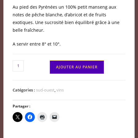
Au pied des Pyrénées un 100% petit manseng aux
notes de pêche blanche, d’abricot et de fruits
exotiques. Une sucrosité bien équilibré grâce à une
belle fraîcheur.
A servir entre 8° et 10°.
quantité
AJOUTER AU PANIER
de
Jurançon
blanc
Catégories :
sud-ouest
,
vins
doux
moelleux
Partager :
Cuvée
Uroulat
2020
demi-