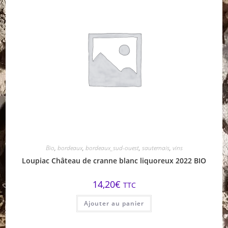
Bio
,
bordeaux
,
bordeaux_sud-ouest
,
sauternais
,
vins
Loupiac Château de cranne blanc liquoreux 2022 BIO
14,20
€
TTC
Ajouter au panier