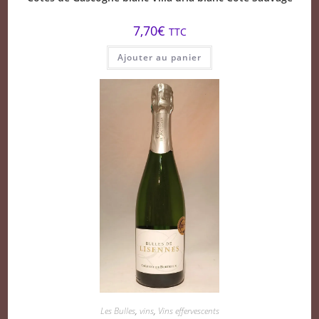
7,70
€
TTC
Ajouter au panier
Les Bulles
,
vins
,
Vins effervescents