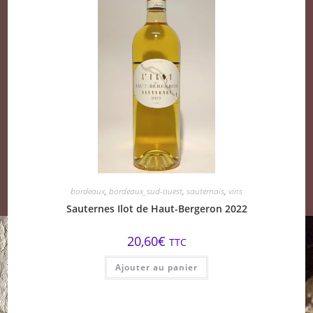
bordeaux
,
bordeaux_sud-ouest
,
sauternais
,
vins
Sauternes Ilot de Haut-Bergeron 2022
20,60
€
TTC
Ajouter au panier