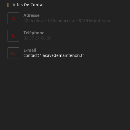
Infos De Contact
Adresse
22 boulevard Clémenceau, 28130 Maintenon
Téléphone
02 37 27 66 59
E-mail
S’ouvre
contact@lacavedemaintenon.fr
dans
votre
application