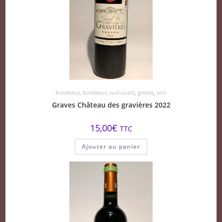
bordeaux
,
bordeaux_sud-ouest
,
graves
,
vins
Graves Château des gravières 2022
15,00
€
TTC
Ajouter au panier