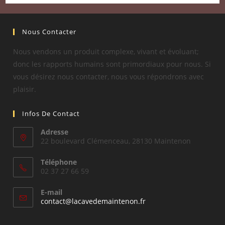
Nous Contacter
Nous vendons un produit complexe, vivant et évoluant;
donc les rapports humains sont primordiaux pour nous. Si
vous désirez nous contacter, nous vous répondrons avec
plaisir.
Infos De Contact
Adresse
22 boulevard Clémenceau, 28130 Maintenon
Téléphone
02 37 27 66 59
E-mail
S’ouvre
contact@lacavedemaintenon.fr
dans
votre