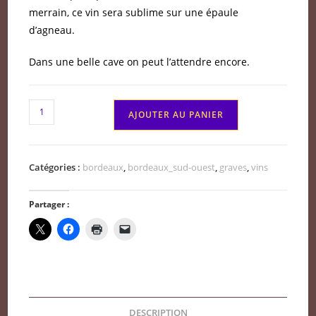
merrain, ce vin sera sublime sur une épaule
d’agneau.
Dans une belle cave on peut l’attendre encore.
quantité
AJOUTER AU PANIER
de
Pessac
léognan
Catégories :
bordeaux
,
bordeaux_sud-ouest
,
graves
,
vins
Château
Eyran
Partager :
2022
DESCRIPTION