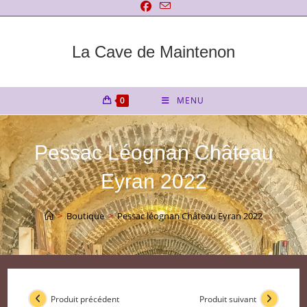
Skip
to
content
La Cave de Maintenon
0
MENU
Pessac Léognan Château
Eyran 2022
>
Boutique
>
Pessac léognan Château Eyran 2022
Produit précédent
Produit suivant