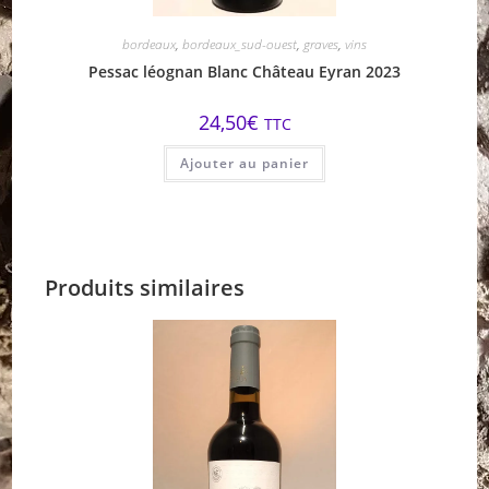
bordeaux
,
bordeaux_sud-ouest
,
graves
,
vins
Pessac léognan Blanc Château Eyran 2023
24,50
€
TTC
Ajouter au panier
Produits similaires