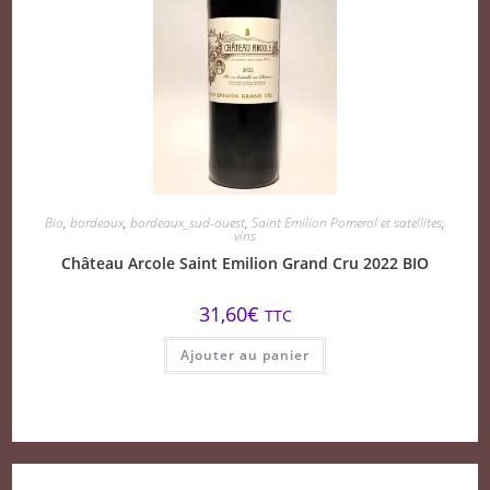
Bio
,
bordeaux
,
bordeaux_sud-ouest
,
Saint Emilion Pomerol et satellites
,
vins
Château Arcole Saint Emilion Grand Cru 2022 BIO
31,60
€
TTC
Ajouter au panier