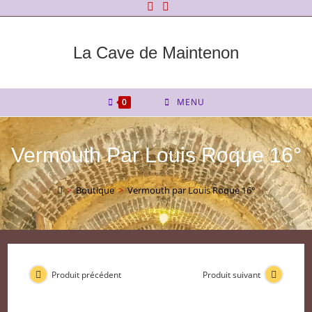
Skip
to
content
La Cave de Maintenon
0
MENU
Vermouth Par Louis Roque 16°
>
Boutique
>
Vermouth par Louis Roque 16°
Produit précédent
Produit suivant