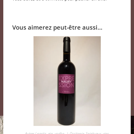
Vous aimerez peut-être aussi…
Autres ( pastis, gin, vodka...)
,
Occitanie
,
Spiritueux
,
vins