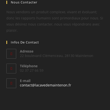
Nous Contacter
Nous vendons un produit complexe, vivant et évoluant;
donc les rapports humains sont primordiaux pour nous. Si
vous désirez nous contacter, nous vous répondrons avec
plaisir.
Infos De Contact
Adresse
22 boulevard Clémenceau, 28130 Maintenon
Téléphone
02 37 27 66 59
E-mail
S’ouvre
contact@lacavedemaintenon.fr
dans
votre
application