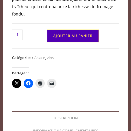
fraîcheur qui contrebalance la richesse du fromage
fondu.
quantité
AJOUTER AU PANIER
de
Vin
de
Catégories :
Alsace
,
vins
savoie
Abymes
Partager :
blanc
Perceval
2024
DESCRIPTION
INFORMATIONS COMPLÉMENTAIRES