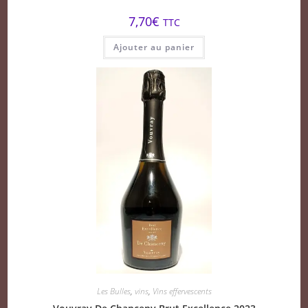
7,70
€
TTC
Ajouter au panier
Les Bulles
,
vins
,
Vins effervescents