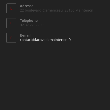
Adresse
22 boulevard Clémenceau, 28130 Maintenon
Téléphone
02 37 27 66 59
E-mail
S’ouvre
contact@lacavedemaintenon.fr
dans
votre
application