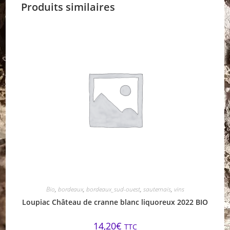
Produits similaires
Bio
,
bordeaux
,
bordeaux_sud-ouest
,
sauternais
,
vins
Loupiac Château de cranne blanc liquoreux 2022 BIO
14,20
€
TTC