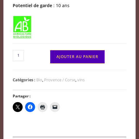
Potentiel de garde
: 10 ans
quantité
AJOUTER AU PANIER
de
Bandol
rouge
Catégories :
Bio
,
Provence / Corse
,
vins
Domaine
Ray
Partager :
Jane
2021
BIO