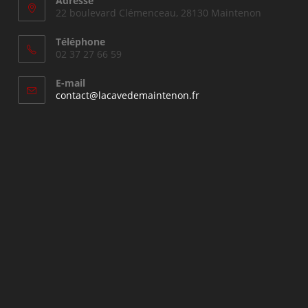
Adresse
22 boulevard Clémenceau, 28130 Maintenon
Téléphone
02 37 27 66 59
E-mail
S’ouvre
contact@lacavedemaintenon.fr
dans
votre
application