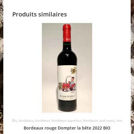
Produits similaires
Bio
,
bordeaux
,
bordeaux_bordeaux-superieur
,
bordeaux_sud-ouest
,
vins
Bordeaux rouge Dompter la bête 2022 BIO