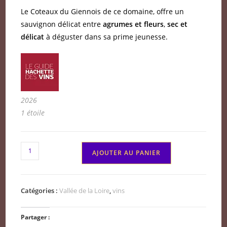
Le Coteaux du Giennois de ce domaine, offre un
sauvignon délicat entre
agrumes et fleurs
,
sec et
délicat
à déguster dans sa prime jeunesse.
2026
1 étoile
quantité
AJOUTER AU PANIER
de
Coteaux
du
Catégories :
Vallée de la Loire
,
vins
giennois
blanc
Partager :
domaine