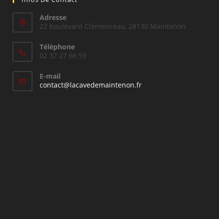
Adresse
22 boulevard Clémenceau, 28130 Maintenon
Téléphone
02 37 27 66 59
E-mail
S’ouvre
contact@lacavedemaintenon.fr
dans
votre
application