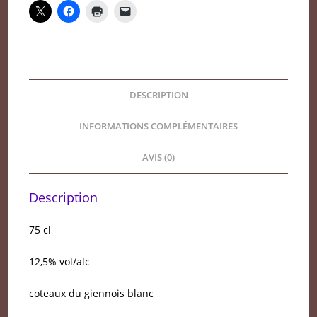
Raimbault
Pineau
2024
DESCRIPTION
INFORMATIONS COMPLÉMENTAIRES
AVIS (0)
Description
75 cl
12,5% vol/alc
coteaux du giennois blanc